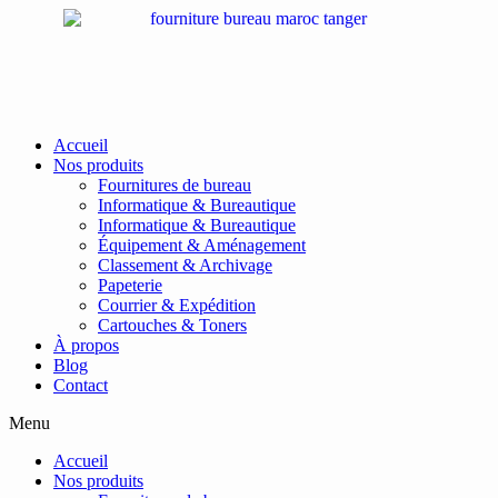
Passer
au
contenu
Accueil
Nos produits
Fournitures de bureau
Informatique & Bureautique
Informatique & Bureautique
Équipement & Aménagement
Classement & Archivage
Papeterie
Courrier & Expédition
Cartouches & Toners
À propos
Blog
Contact
Menu
Accueil
Nos produits