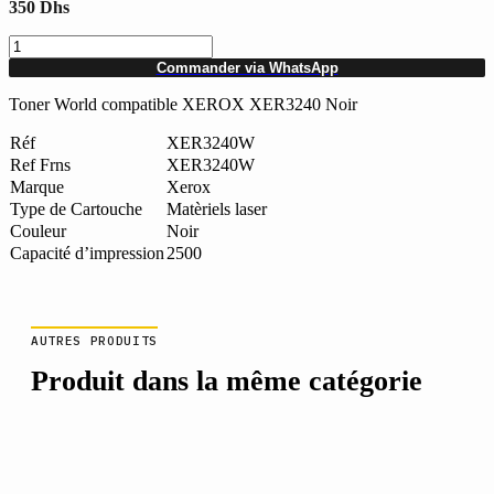
350
Dhs
quantité
de
Commander via WhatsApp
Toner
World
Toner World compatible XEROX XER3240 Noir
compatible
XEROX
Réf
XER3240W
XER3240
Ref Frns
XER3240W
Noir
Marque
Xerox
Type de Cartouche
Matèriels laser
Couleur
Noir
Capacité d’impression
2500
AUTRES PRODUITS
Produit dans la même catégorie