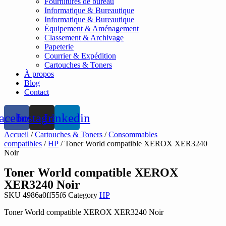
Fournitures de bureau
Informatique & Bureautique
Informatique & Bureautique
Équipement & Aménagement
Classement & Archivage
Papeterie
Courrier & Expédition
Cartouches & Toners
À propos
Blog
Contact
acebook
Instagram
Linkedin
Accueil
/
Cartouches & Toners
/
Consommables
compatibles
/
HP
/ Toner World compatible XEROX XER3240
Noir
Toner World compatible XEROX
XER3240 Noir
SKU
4986a0ff55f6
Category
HP
Toner World compatible XEROX XER3240 Noir