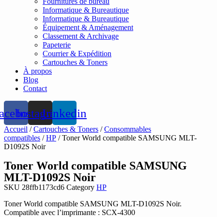
Fournitures de bureau
Informatique & Bureautique
Informatique & Bureautique
Équipement & Aménagement
Classement & Archivage
Papeterie
Courrier & Expédition
Cartouches & Toners
À propos
Blog
Contact
acebook
Instagram
Linkedin
Accueil
/
Cartouches & Toners
/
Consommables
compatibles
/
HP
/ Toner World compatible SAMSUNG MLT-
D1092S Noir
Toner World compatible SAMSUNG
MLT-D1092S Noir
SKU
28ffb1173cd6
Category
HP
Toner World compatible SAMSUNG MLT-D1092S Noir.
Compatible avec l’imprimante : SCX-4300