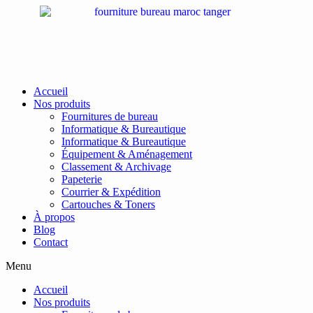
Passer
au
contenu
Accueil
Nos produits
Fournitures de bureau
Informatique & Bureautique
Informatique & Bureautique
Équipement & Aménagement
Classement & Archivage
Papeterie
Courrier & Expédition
Cartouches & Toners
À propos
Blog
Contact
Menu
Accueil
Nos produits