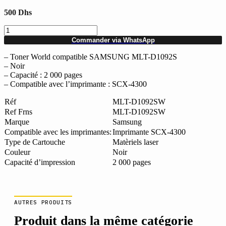
500
Dhs
quantité
de
Commander via WhatsApp
Toner
World
– Toner World compatible SAMSUNG MLT-D1092S
compatible
– Noir
SAMSUNG
– Capacité : 2 000 pages
MLT-
– Compatible avec l’imprimante : SCX-4300
D1092S
Noir
Réf
MLT-D1092SW
Ref Frns
MLT-D1092SW
Marque
Samsung
Compatible avec les imprimantes:
Imprimante SCX-4300
Type de Cartouche
Matèriels laser
Couleur
Noir
Capacité d’impression
2 000 pages
AUTRES PRODUITS
Produit dans la même catégorie