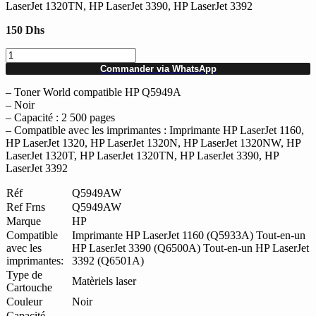
LaserJet 1320TN, HP LaserJet 3390, HP LaserJet 3392
150
Dhs
quantité
de
Commander via WhatsApp
Toner
World
– Toner World compatible HP Q5949A
compatible
– Noir
HP
– Capacité : 2 500 pages
Q5949A
– Compatible avec les imprimantes : Imprimante HP LaserJet 1160,
Noir
HP LaserJet 1320, HP LaserJet 1320N, HP LaserJet 1320NW, HP
LaserJet 1320T, HP LaserJet 1320TN, HP LaserJet 3390, HP
LaserJet 3392
Réf
Q5949AW
Ref Frns
Q5949AW
Marque
HP
Compatible
Imprimante HP LaserJet 1160 (Q5933A) Tout-en-un
avec les
HP LaserJet 3390 (Q6500A) Tout-en-un HP LaserJet
imprimantes:
3392 (Q6501A)
Type de
Matèriels laser
Cartouche
Couleur
Noir
Capacité