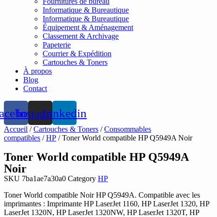
Fournitures de bureau
Informatique & Bureautique
Informatique & Bureautique
Équipement & Aménagement
Classement & Archivage
Papeterie
Courrier & Expédition
Cartouches & Toners
À propos
Blog
Contact
acebook
Instagram
Linkedin
Accueil
/
Cartouches & Toners
/
Consommables
compatibles
/
HP
/ Toner World compatible HP Q5949A Noir
Toner World compatible HP Q5949A
Noir
SKU
7ba1ae7a30a0
Category
HP
Toner World compatible Noir HP Q5949A. Compatible avec les
imprimantes : Imprimante HP LaserJet 1160, HP LaserJet 1320, HP
LaserJet 1320N, HP LaserJet 1320NW, HP LaserJet 1320T, HP