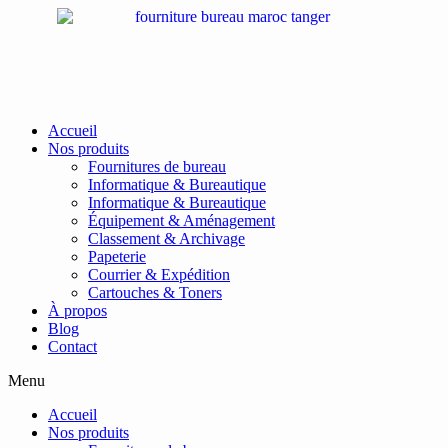
Passer
au
contenu
Accueil
Nos produits
Fournitures de bureau
Informatique & Bureautique
Informatique & Bureautique
Équipement & Aménagement
Classement & Archivage
Papeterie
Courrier & Expédition
Cartouches & Toners
À propos
Blog
Contact
Menu
Accueil
Nos produits