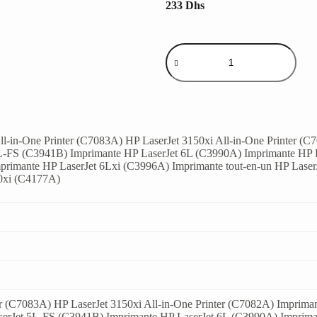
233
Dhs
 All-in-One Printer (C7083A) HP LaserJet 3150xi All-in-One Printer 
5L-FS (C3941B) Imprimante HP LaserJet 6L (C3990A) Imprimante HP 
rimante HP LaserJet 6Lxi (C3996A) Imprimante tout-en-un HP LaserJ
00xi (C4177A)
er (C7083A) HP LaserJet 3150xi All-in-One Printer (C7082A) Imprim
serJet 5L-FS (C3941B) Imprimante HP LaserJet 6L (C3990A) Imprim