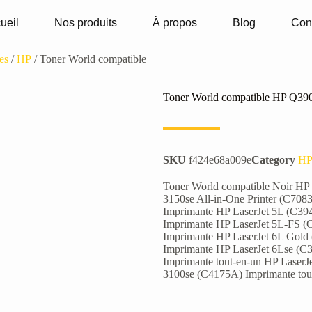
ueil
Nos produits
À propos
Blog
Con
es
/
HP
/ Toner World compatible
Toner World compatible HP Q39
SKU
f424e68a009e
Category
H
Toner World compatible Noir HP 
3150se All-in-One Printer (C708
Imprimante HP LaserJet 5L (C39
Imprimante HP LaserJet 5L-FS (
Imprimante HP LaserJet 6L Gold
Imprimante HP LaserJet 6Lse (C
Imprimante tout-en-un HP LaserJ
3100se (C4175A) Imprimante tou