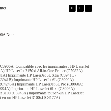
tact
06A Noir
P
C3906A. Compatible avec les imprimantes : HP LaserJet
3A) HP LaserJet 3150xi All-in-One Printer (C7082A)
41A) Imprimante HP LaserJet 5L Xtra (C3941C)
C3941B) Imprimante HP LaserJet 6L (C3990A)
 (C4245A) Imprimante HP LaserJet 6L Pro (C8060A)
3994A) Imprimante HP LaserJet 6Lxi (C3996A)
et 3100 (C3948A) Imprimante tout-en-un HP LaserJet
t-en-un HP LaserJet 3100xi (C4177A)