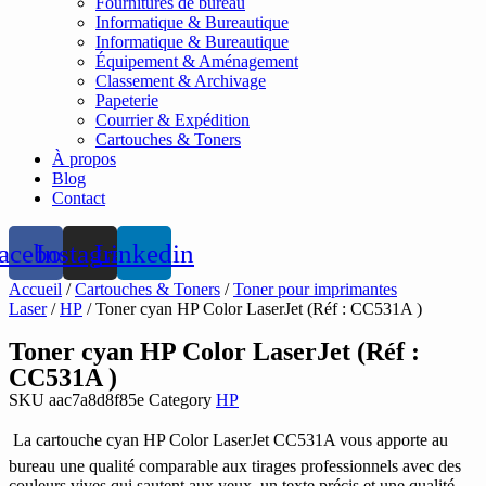
Fournitures de bureau
Informatique & Bureautique
Informatique & Bureautique
Équipement & Aménagement
Classement & Archivage
Papeterie
Courrier & Expédition
Cartouches & Toners
À propos
Blog
Contact
acebook
Instagram
Linkedin
Accueil
/
Cartouches & Toners
/
Toner pour imprimantes
Laser
/
HP
/ Toner cyan HP Color LaserJet (Réf : CC531A )
Toner cyan HP Color LaserJet (Réf :
CC531A )
SKU
aac7a8d8f85e
Category
HP
 La cartouche cyan HP Color LaserJet CC531A vous apporte au
bureau une qualité comparable aux tirages professionnels avec des
couleurs vives qui sautent aux yeux, un texte précis et une qualité