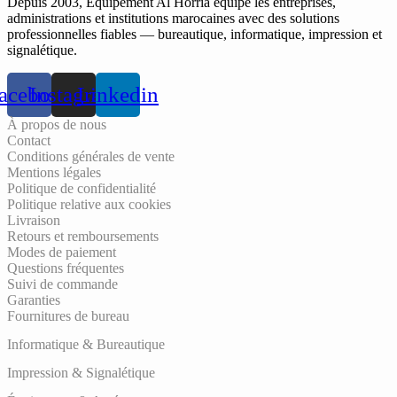
Depuis 2003, Equipement Al Horria équipe les entreprises,
administrations et institutions marocaines avec des solutions
professionnelles fiables — bureautique, informatique, impression et
signalétique.
acebook
Instagram
Linkedin
À propos de nous
Contact
Conditions générales de vente
Mentions légales
Politique de confidentialité
Politique relative aux cookies
Livraison
Retours et remboursements
Modes de paiement
Questions fréquentes
Suivi de commande
Garanties
Fournitures de bureau
Informatique & Bureautique
Impression & Signalétique