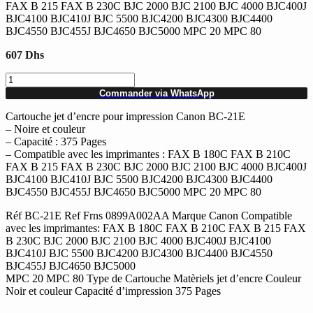
FAX B 215 FAX B 230C BJC 2000 BJC 2100 BJC 4000 BJC400J
BJC4100 BJC410J BJC 5500 BJC4200 BJC4300 BJC4400
BJC4550 BJC455J BJC4650 BJC5000 MPC 20 MPC 80
607
Dhs
quantité
de
Commander via WhatsApp
Tête
d'impression
Cartouche jet d’encre pour impression Canon BC-21E
jet
– Noire et couleur
d'encre
– Capacité : 375 Pages
Noire
– Compatible avec les imprimantes : FAX B 180C FAX B 210C
&
FAX B 215 FAX B 230C BJC 2000 BJC 2100 BJC 4000 BJC400J
couleur
BJC4100 BJC410J BJC 5500 BJC4200 BJC4300 BJC4400
CANON
BJC4550 BJC455J BJC4650 BJC5000 MPC 20 MPC 80
BC-
Réf BC-21E Ref Frns 0899A002AA Marque Canon Compatible
21E
avec les imprimantes: FAX B 180C FAX B 210C FAX B 215 FAX
B 230C BJC 2000 BJC 2100 BJC 4000 BJC400J BJC4100
BJC410J BJC 5500 BJC4200 BJC4300 BJC4400 BJC4550
BJC455J BJC4650 BJC5000
MPC 20 MPC 80 Type de Cartouche Matèriels jet d’encre Couleur
Noir et couleur Capacité d’impression 375 Pages