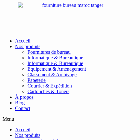
Passer
au
contenu
Accueil
Nos produits
Fournitures de bureau
Informatique & Bureautique
Informatique & Bureautique
Équipement & Aménagement
Classement & Archivage
Papeterie
Courrier & Expédition
Cartouches & Toners
À propos
Blog
Contact
Menu
Accueil
Nos produits