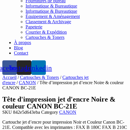
Fournitures de bureau
Informatique & Bureautique
Informatique & Bureautique
Équipement & Aménagement
Classement & Archivage
Papeterie
Courrier & Expédition
Cartouches & Toners
À propos
Blog
Contact
acebook
Instagram
Linkedin
Accueil
/
Cartouches & Toners
/
Cartouches jet
d'encre
/
CANON
/ Tête d’impression jet d’encre Noire & couleur
CANON BC-21E
Tête d'impression jet d'encre Noire &
couleur CANON BC-21E
SKU
842e5d643eba
Category
CANON
Cartouche jet d’encre pour impression Noir et Couleur Canon BC-
21E. Compatible avec les imprimantes : FAX B 180C FAX B 210C