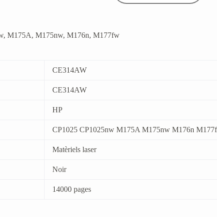
5nw, M175A, M175nw, M176n, M177fw
CE314AW
CE314AW
HP
CP1025 CP1025nw M175A M175nw M176n M177
Matèriels laser
Noir
14000 pages