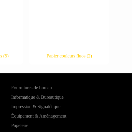
es
(5)
Papier couleurs fluos
(2)
Fournitures de bureau
Informatique & Bureautique
Impression & Signalétique
Équipement & Aménagement
Papeterie