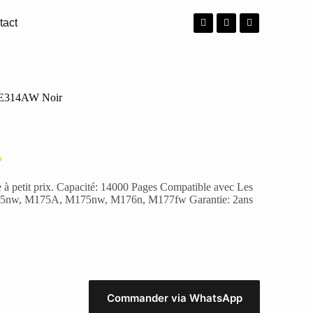
tact
CE314AW Noir
P
 à petit prix. Capacité: 14000 Pages Compatible avec Les
25nw, M175A, M175nw, M176n, M177fw Garantie: 2ans
Commander via WhatsApp