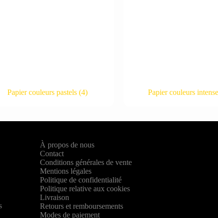
Papier couleurs pastels
(4)
Papier couleurs intens
À propos de nous
Contact
Conditions générales de vente
Mentions légales
Politique de confidentialité
Politique relative aux cookies
,
Livraison
s
Retours et remboursements
Modes de paiement