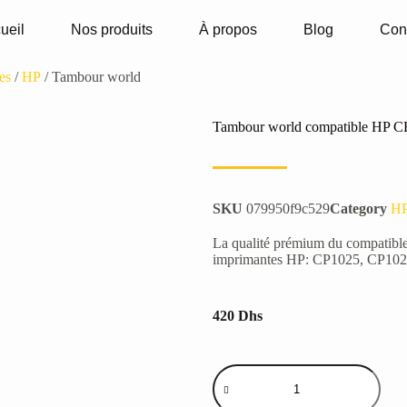
ueil
Nos produits
À propos
Blog
Con
es
/
HP
/ Tambour world
Tambour world compatible HP 
SKU
079950f9c529
Category
H
La qualité prémium du compatible
imprimantes HP: CP1025, CP10
420
Dhs