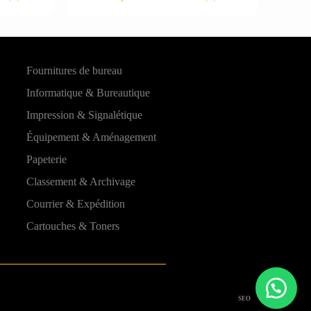
Fournitures de bureau
Informatique & Bureautique
Impression & Signalétique
Équipement & Aménagement
Papeterie
Classement & Archivage
Courrier & Expédition
Cartouches & Toners
SEO