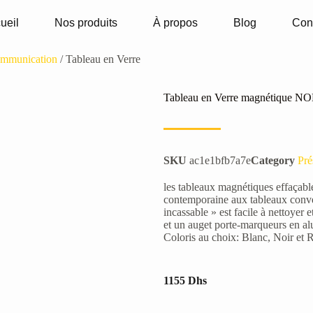
ueil
Nos produits
À propos
Blog
Con
communication
/ Tableau en Verre
Tableau en Verre magnétique NO
SKU
ac1e1bfb7a7e
Category
Pré
les tableaux magnétiques effaçabl
contemporaine aux tableaux conven
incassable » est facile à nettoyer 
et un auget porte-marqueurs en a
Coloris au choix: Blanc, Noir et
1155
Dhs