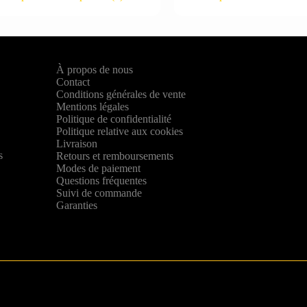
À propos de nous
Contact
Conditions générales de vente
Mentions légales
Politique de confidentialité
Politique relative aux cookies
,
Livraison
s
Retours et remboursements
Modes de paiement
Questions fréquentes
Suivi de commande
Garanties