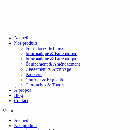
Passer
au
contenu
Accueil
Nos produits
Fournitures de bureau
Informatique & Bureautique
Informatique & Bureautique
Équipement & Aménagement
Classement & Archivage
Papeterie
Courrier & Expédition
Cartouches & Toners
À propos
Blog
Contact
Menu
Accueil
Nos produits