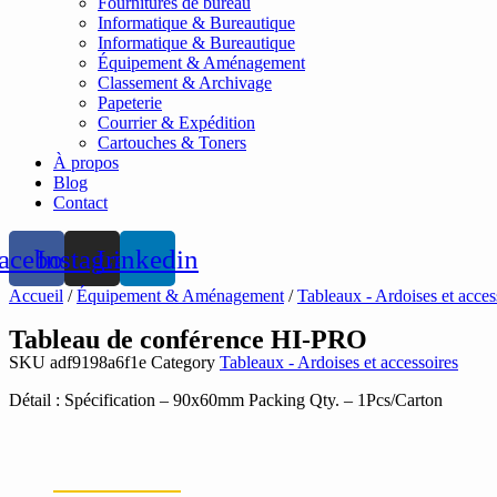
Fournitures de bureau
Informatique & Bureautique
Informatique & Bureautique
Équipement & Aménagement
Classement & Archivage
Papeterie
Courrier & Expédition
Cartouches & Toners
À propos
Blog
Contact
acebook
Instagram
Linkedin
Accueil
/
Équipement & Aménagement
/
Tableaux - Ardoises et acces
Tableau de conférence HI-PRO
SKU
adf9198a6f1e
Category
Tableaux - Ardoises et accessoires
Détail : Spécification – 90x60mm Packing Qty. – 1Pcs/Carton