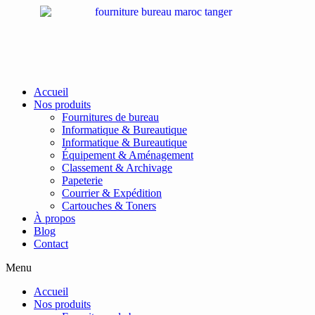
Passer
au
contenu
Accueil
Nos produits
Fournitures de bureau
Informatique & Bureautique
Informatique & Bureautique
Équipement & Aménagement
Classement & Archivage
Papeterie
Courrier & Expédition
Cartouches & Toners
À propos
Blog
Contact
Menu
Accueil
Nos produits