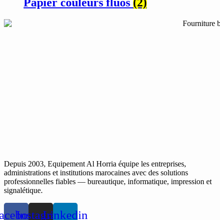
Papier couleurs fluos
(2)
Depuis 2003, Equipement Al Horria équipe les entreprises,
administrations et institutions marocaines avec des solutions
professionnelles fiables — bureautique, informatique, impression et
signalétique.
acebook
Instagram
Linkedin