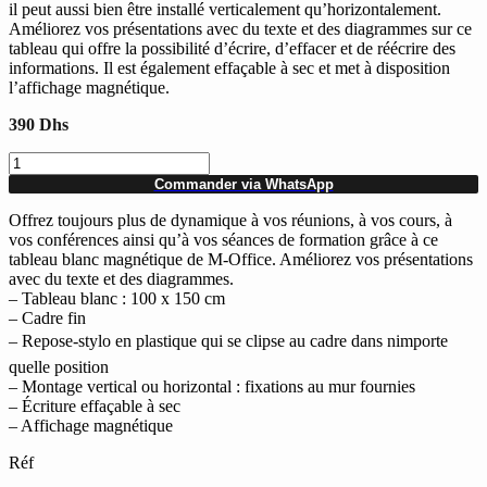
il peut aussi bien être installé verticalement qu’horizontalement.
Améliorez vos présentations avec du texte et des diagrammes sur ce
tableau qui offre la possibilité d’écrire, d’effacer et de réécrire des
informations. Il est également effaçable à sec et met à disposition
l’affichage magnétique.
390
Dhs
quantité
de
Commander via WhatsApp
Tableau
Blanc
Offrez toujours plus de dynamique à vos réunions, à vos cours, à
magnétique
vos conférences ainsi qu’à vos séances de formation grâce à ce
M-
tableau blanc magnétique de M-Office. Améliorez vos présentations
Office
avec du texte et des diagrammes.
100
– Tableau blanc : 100 x 150 cm
x
– Cadre fin
150
– Repose-stylo en plastique qui se clipse au cadre dans nimporte
cm
quelle position
– Montage vertical ou horizontal : fixations au mur fournies
– Écriture effaçable à sec
– Affichage magnétique
Réf