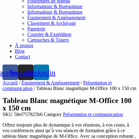
Fournitures de bureau
Informatique & Bureautique
Informatique & Bureautique
Équipement & Aménagement
Classement & Archivage
Papeterie
Courrier & Expédition
Cartouches & Toners
À propos
Blog
Contact
acebook
Instagram
Linkedin
Accueil
/
Équipement & Aménagement
/
Présentation et
communication
/ Tableau Blanc magnétique M-Office 100 x 150 cm
Tableau Blanc magnétique M-Office 100
x 150 cm
SKU
58ef757825b6
Category
Présentation et communication
Offrez toujours plus de dynamique à vos réunions, à vos cours, à
vos conférences ainsi qu’à vos séances de formation grâce à ce
tableau blanc magnétique de M-Office. Avec sa conception robuste ,