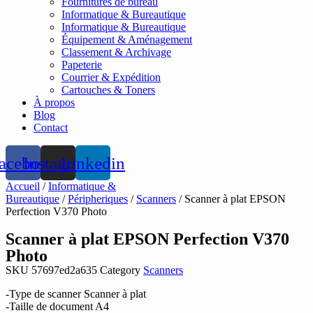
Fournitures de bureau
Informatique & Bureautique
Informatique & Bureautique
Équipement & Aménagement
Classement & Archivage
Papeterie
Courrier & Expédition
Cartouches & Toners
À propos
Blog
Contact
acebook
Instagram
Linkedin
Accueil
/
Informatique &
Bureautique
/
Péripheriques
/
Scanners
/ Scanner à plat EPSON
Perfection V370 Photo
Scanner à plat EPSON Perfection V370
Photo
SKU
57697ed2a635
Category
Scanners
-Type de scanner Scanner à plat
-Taille de document A4