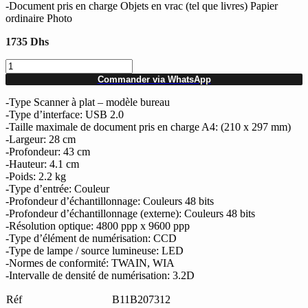
-Document pris en charge Objets en vrac (tel que livres) Papier
ordinaire Photo
1735
Dhs
quantité
de
Commander via WhatsApp
Scanner
à
-Type Scanner à plat – modèle bureau
plat
-Type d’interface: USB 2.0
EPSON
-Taille maximale de document pris en charge A4: (210 x 297 mm)
Perfection
-Largeur: 28 cm
V370
-Profondeur: 43 cm
Photo
-Hauteur: 4.1 cm
-Poids: 2.2 kg
-Type d’entrée: Couleur
-Profondeur d’échantillonnage: Couleurs 48 bits
-Profondeur d’échantillonnage (externe): Couleurs 48 bits
-Résolution optique: 4800 ppp x 9600 ppp
-Type d’élément de numérisation: CCD
-Type de lampe / source lumineuse: LED
-Normes de conformité: TWAIN, WIA
-Intervalle de densité de numérisation: 3.2D
Réf
B11B207312