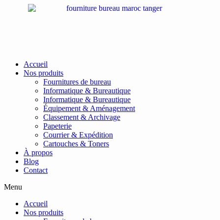
Passer
au
contenu
Accueil
Nos produits
Fournitures de bureau
Informatique & Bureautique
Informatique & Bureautique
Équipement & Aménagement
Classement & Archivage
Papeterie
Courrier & Expédition
Cartouches & Toners
À propos
Blog
Contact
Menu
Accueil
Nos produits