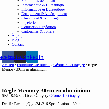
Fournitures de bureau
Informatique & Bureautique
Informatique & Bureautique
Équipement & Aménagement
Classement & Archivage
Papeterie
Courrier & Expédition
Cartouches & Toners
À propos
Blog
Contact
acebook
Instagram
Linkedin
Accueil
/
Fournitures de bureau
/
Géométrie et traçage
/ Règle
Memory 30cm en aluminium
Règle Memory 30cm en aluminium
SKU
823d34c15ccc
Category
Géométrie et traçage
Détail : Packing Qty. -24 /216 Spécification – 30cm