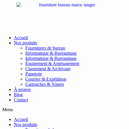
Passer
au
contenu
Accueil
Nos produits
Fournitures de bureau
Informatique & Bureautique
Informatique & Bureautique
Équipement & Aménagement
Classement & Archivage
Papeterie
Courrier & Expédition
Cartouches & Toners
À propos
Blog
Contact
Menu
Accueil
Nos produits