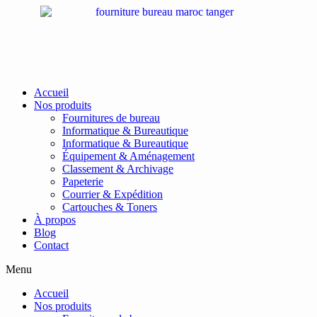
Passer
au
contenu
Accueil
Nos produits
Fournitures de bureau
Informatique & Bureautique
Informatique & Bureautique
Équipement & Aménagement
Classement & Archivage
Papeterie
Courrier & Expédition
Cartouches & Toners
À propos
Blog
Contact
Menu
Accueil
Nos produits