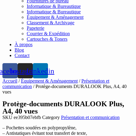
Fournitures de bureau
Informatique & Bureautique
Informatique & Bureautique
Équipement & Aménagement
Classement & Archivage
Papeterie
Courrier & Expédition
Cartouches & Toners
À propos
Blog
Contact
acebook
Instagram
Linkedin
Accueil
/
Équipement & Aménagement
/
Présentation et
communication
/ Protège-documents DURALOOK Plus, A4, 40
vues
Protège-documents DURALOOK Plus,
A4, 40 vues
SKU
ee395b07ebfb
Category
Présentation et communication
– Pochettes soudées en polypropylène,
– Antistatiques évitant tout transfert de texte,