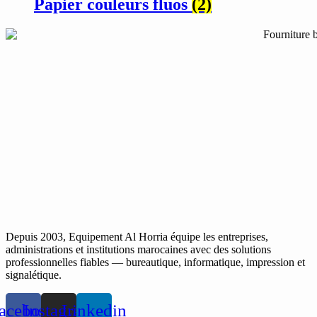
Papier couleurs fluos
(2)
Depuis 2003, Equipement Al Horria équipe les entreprises,
administrations et institutions marocaines avec des solutions
professionnelles fiables — bureautique, informatique, impression et
signalétique.
acebook
Instagram
Linkedin