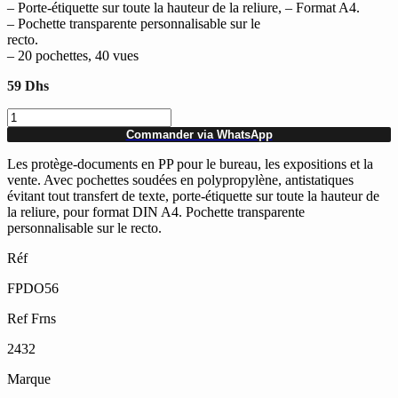
– Porte-étiquette sur toute la hauteur de la reliure, – Format A4.
– Pochette transparente personnalisable sur le
recto.
– 20 pochettes, 40 vues
59
Dhs
quantité
de
Commander via WhatsApp
Protège-
documents
Les protège-documents en PP pour le bureau, les expositions et la
DURALOOK
vente. Avec pochettes soudées en polypropylène, antistatiques
Plus,
évitant tout transfert de texte, porte-étiquette sur toute la hauteur de
A4,
la reliure, pour format DIN A4. Pochette transparente
40
personnalisable sur le recto.
vues
Réf
FPDO56
Ref Frns
2432
Marque