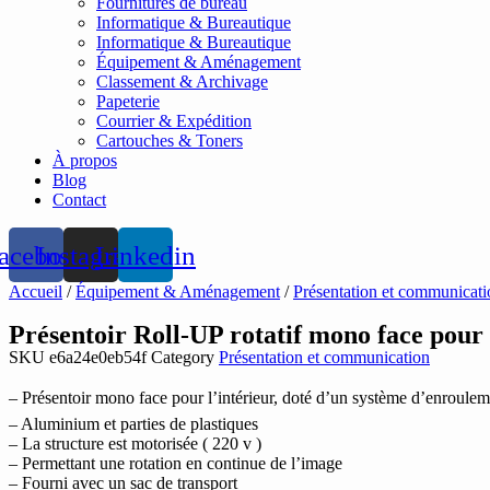
Fournitures de bureau
Informatique & Bureautique
Informatique & Bureautique
Équipement & Aménagement
Classement & Archivage
Papeterie
Courrier & Expédition
Cartouches & Toners
À propos
Blog
Contact
acebook
Instagram
Linkedin
Accueil
/
Équipement & Aménagement
/
Présentation et communicati
Présentoir Roll-UP rotatif mono face pour
SKU
e6a24e0eb54f
Category
Présentation et communication
– Présentoir mono face pour l’intérieur, doté d’un système d’enroule
– Aluminium et parties de plastiques
– La structure est motorisée ( 220 v )
– Permettant une rotation en continue de l’image
– Fourni avec un sac de transport