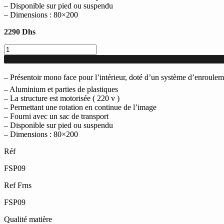
– Disponible sur pied ou suspendu
– Dimensions : 80×200
2290
Dhs
quantité
de
Présentoir
Roll-
– Présentoir mono face pour l’intérieur, doté d’un système d’enroule
UP
– Aluminium et parties de plastiques
rotatif
– La structure est motorisée ( 220 v )
mono
– Permettant une rotation en continue de l’image
face
– Fourni avec un sac de transport
pour
– Disponible sur pied ou suspendu
l'intérieur
– Dimensions : 80×200
avec
système
Réf
d'enroulement
électrique
FSP09
en
aluminium
Ref Frns
80x200
cm
FSP09
Qualité matière