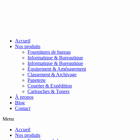
Passer
au
contenu
Accueil
Nos produits
Fournitures de bureau
Informatique & Bureautique
Informatique & Bureautique
Équipement & Aménagement
Classement & Archivage
Papeterie
Courrier & Expédition
Cartouches & Toners
À propos
Blog
Contact
Menu
Accueil
Nos produits