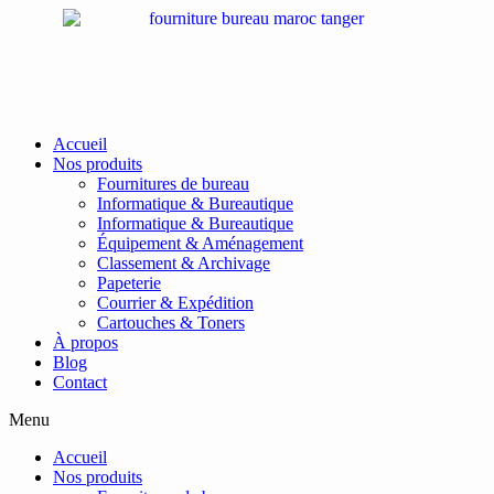
Passer
au
contenu
Accueil
Nos produits
Fournitures de bureau
Informatique & Bureautique
Informatique & Bureautique
Équipement & Aménagement
Classement & Archivage
Papeterie
Courrier & Expédition
Cartouches & Toners
À propos
Blog
Contact
Menu
Accueil
Nos produits