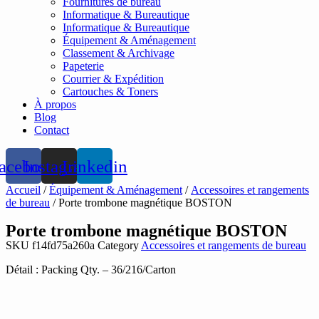
Fournitures de bureau
Informatique & Bureautique
Informatique & Bureautique
Équipement & Aménagement
Classement & Archivage
Papeterie
Courrier & Expédition
Cartouches & Toners
À propos
Blog
Contact
acebook
Instagram
Linkedin
Accueil
/
Équipement & Aménagement
/
Accessoires et rangements
de bureau
/ Porte trombone magnétique BOSTON
Porte trombone magnétique BOSTON
SKU
f14fd75a260a
Category
Accessoires et rangements de bureau
Détail : Packing Qty. – 36/216/Carton