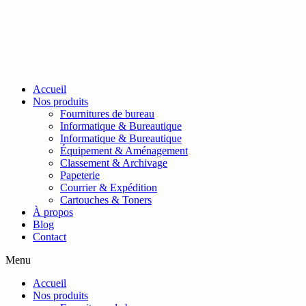
Passer
au
contenu
Accueil
Nos produits
Fournitures de bureau
Informatique & Bureautique
Informatique & Bureautique
Équipement & Aménagement
Classement & Archivage
Papeterie
Courrier & Expédition
Cartouches & Toners
À propos
Blog
Contact
Menu
Accueil
Nos produits