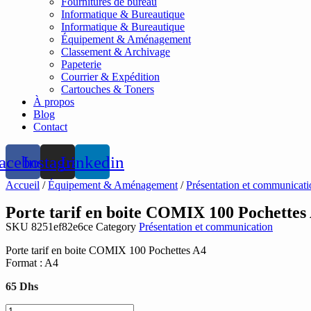
Fournitures de bureau
Informatique & Bureautique
Informatique & Bureautique
Équipement & Aménagement
Classement & Archivage
Papeterie
Courrier & Expédition
Cartouches & Toners
À propos
Blog
Contact
acebook
Instagram
Linkedin
Accueil
/
Équipement & Aménagement
/
Présentation et communicati
Porte tarif en boite COMIX 100 Pochettes
SKU
8251ef82e6ce
Category
Présentation et communication
Porte tarif en boite COMIX 100 Pochettes A4
Format : A4
65
Dhs
quantité