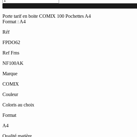
de
Porte
tarif
Porte tarif en boite COMIX 100 Pochettes A4
en
Format : A4
boite
Réf
COMIX
100
FPDO62
Pochettes
A4
Ref Frns
NF100AK
Marque
COMIX
Couleur
Coloris au choix
Format
A4
Qualité matière