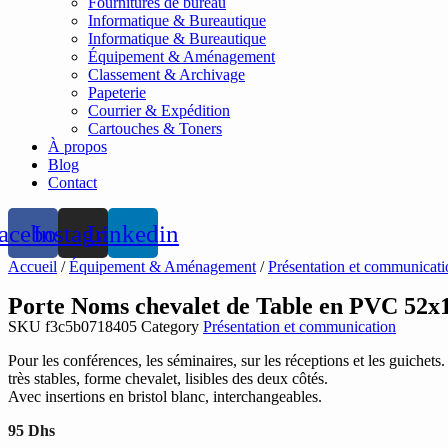
Fournitures de bureau
Informatique & Bureautique
Informatique & Bureautique
Équipement & Aménagement
Classement & Archivage
Papeterie
Courrier & Expédition
Cartouches & Toners
À propos
Blog
Contact
acebook
Instagram
Linkedin
Accueil
/
Équipement & Aménagement
/
Présentation et communicati
Porte Noms chevalet de Table en PVC 52
SKU
f3c5b0718405
Category
Présentation et communication
Pour les conférences, les séminaires, sur les réceptions et les guichets
très stables, forme chevalet, lisibles des deux côtés.
Avec insertions en bristol blanc, interchangeables.
95
Dhs