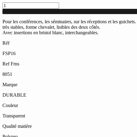
quantité
de
Porte
Noms
Pour les conférences, les séminaires, sur les réceptions et les guichets
chevalet
très stables, forme chevalet, lisibles des deux côtés.
de
Avec insertions en bristol blanc, interchangeables.
Table
Réf
en
PVC
FSP16
52x100
mm
Ref Frns
8051
Marque
DURABLE
Couleur
Transparent
Qualité matière
Polypro