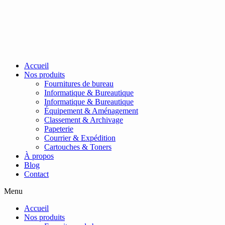
Passer
au
contenu
Accueil
Nos produits
Fournitures de bureau
Informatique & Bureautique
Informatique & Bureautique
Équipement & Aménagement
Classement & Archivage
Papeterie
Courrier & Expédition
Cartouches & Toners
À propos
Blog
Contact
Menu
Accueil
Nos produits