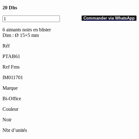
20
Dhs
quantité
Commander via WhatsApp
de
Pochette
6 aimants noirs en blister
de
Dim : Ø 15×5 mm
6
Aimants
Réf
Magnétiques
PTAB61
BI-
OFFICE
Ref Frns
Noirs
Dim
IM011701
Ø
15x5
Marque
mm
Bi-Office
Couleur
Noir
Nbr d’unités