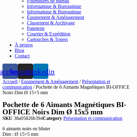
Fournitures de bureau
Informatique & Bureautique
Informatique & Bureautique
Équipement & Aménagement
Classement & Archivage
Papeterie
Courrier & Expédition
Cartouches & Toners
À propos
Blog
Contact
acebook
Instagram
Linkedin
Accueil
/
Équipement & Aménagement
/
Présentation et
communication
/ Pochette de 6 Aimants Magnétiques BI-OFFICE
Noirs Dim Ø 15×5 mm
Pochette de 6 Aimants Magnétiques BI-
OFFICE Noirs Dim Ø 15x5 mm
SKU
38a05826b394
Category
Présentation et communication
6 aimants noirs en blister
Dim : Ø 15×5 mm