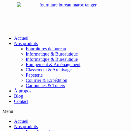
Passer
au
contenu
Accueil
Nos produits
Fournitures de bureau
Informatique & Bureautique
Informatique & Bureautique
Équipement & Aménagement
Classement & Archivage
Papeterie
Courrier & Expédition
Cartouches & Toners
À propos
Blog
Contact
Menu
Accueil
Nos produits