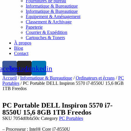
Fournitures de bureau
Informatique & Bureautique
Informatique & Bureautique
Équipement & Aménagement
Classement & Archivage
Papeterie
Courrier & Expédition
Cartouches & Toners
À propos
Blog
Contact
acebook
Instagram
Linkedin
Accueil
/
Informatique & Bureautique
/
Ordinateurs et écrans
/
PC
Portables
/ PC Portable DELL Inspiron 5570 i7-8550U 15,6 8GB
1TB Freedos
PC Portable DELL Inspiron 5570 i7-
8550U 15,6 8GB 1TB Freedos
SKU
7054d0bfa50c
Category
PC Portables
– Processeur : Intel® Core i7-8550U