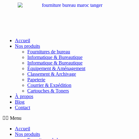
Passer
au
contenu
Accueil
Nos produits
Fournitures de bureau
Informatique & Bureautique
Informatique & Bureautique
Équipement & Aménagement
Classement & Archivage
Papeterie
Courrier & Expédition
Cartouches & Toners
À propos
Blog
Contact
Menu
Accueil
Nos produits