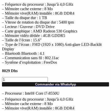
– Fréquence du processeur : Jusqu’à 4,0 GHz
– Mémoire cache externe : 8 Mo
– Mémoire vive(RAM) installée : 8GB DDR4
– Taille du disque dur : 1 TB
– Vitesse de rotation du disque dur : 5400 tpm
– Lecteur / Graveur : DVD Drive
– Carte graphique : AMD Radeon 530 Graphics
– Mémoire vidéo dédiée : 4GB GDDR5
– Taille de l’écran : 15.6″
– Type de l’écran : FHD (1920 x 1080) Anti-glare LED-Backlit
Display
– Bluetooth Bluetooth : 4.1
– Communication sans fil : 802.11ac
– Système d’exploitation : FreeDos
8029
Dhs
quantité
de
Commander via WhatsApp
PC
Portable
– Processeur : Intel® Core i7-8550U
DELL
– Fréquence du processeur : Jusqu’à 4,0 GHz
Inspiron
– Mémoire cache externe : 8 Mo
5570
– Mémoire vive(RAM) installée : 8GB DDR4
i7-