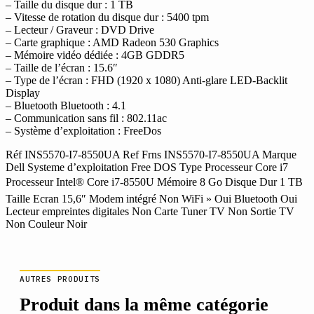
– Taille du disque dur : 1 TB
8550U
– Vitesse de rotation du disque dur : 5400 tpm
15,6
– Lecteur / Graveur : DVD Drive
8GB
– Carte graphique : AMD Radeon 530 Graphics
1TB
– Mémoire vidéo dédiée : 4GB GDDR5
Freedos
– Taille de l’écran : 15.6″
– Type de l’écran : FHD (1920 x 1080) Anti-glare LED-Backlit
Display
– Bluetooth Bluetooth : 4.1
– Communication sans fil : 802.11ac
– Système d’exploitation : FreeDos
Réf INS5570-I7-8550UA Ref Frns INS5570-I7-8550UA Marque
Dell Systeme d’exploitation Free DOS Type Processeur Core i7
Processeur Intel® Core i7-8550U Mémoire 8 Go Disque Dur 1 TB
Taille Ecran 15,6″ Modem intégré Non WiFi » Oui Bluetooth Oui
Lecteur empreintes digitales Non Carte Tuner TV Non Sortie TV
Non Couleur Noir
AUTRES PRODUITS
Produit dans la même catégorie