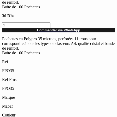
de renfort.
Boite de 100 Pochettes.
30
Dhs
quantité
de
Commander via WhatsApp
Paquet
de
Pochettes en Polypro 35 microns, perforées 11 trous pour
100
correspondre à tous les types de classeurs A4. qualité cristal et bande
Pochettes
de renfort.
perforées
Boite de 100 Pochettes.
en
Réf
polypro
transparentes
FPO35
A4
35
Ref Frns
Microns
FPO35
Marque
Mapaf
Couleur