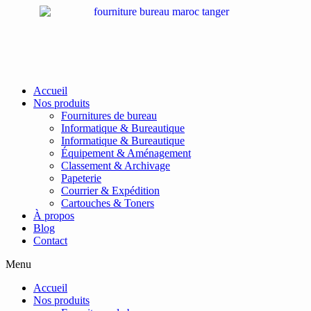
Passer
au
contenu
Accueil
Nos produits
Fournitures de bureau
Informatique & Bureautique
Informatique & Bureautique
Équipement & Aménagement
Classement & Archivage
Papeterie
Courrier & Expédition
Cartouches & Toners
À propos
Blog
Contact
Menu
Accueil
Nos produits