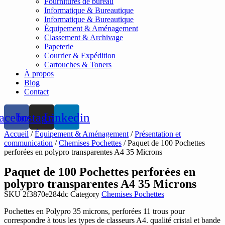
Fournitures de bureau
Informatique & Bureautique
Informatique & Bureautique
Équipement & Aménagement
Classement & Archivage
Papeterie
Courrier & Expédition
Cartouches & Toners
À propos
Blog
Contact
acebook
Instagram
Linkedin
Accueil
/
Équipement & Aménagement
/
Présentation et
communication
/
Chemises Pochettes
/ Paquet de 100 Pochettes
perforées en polypro transparentes A4 35 Microns
Paquet de 100 Pochettes perforées en
polypro transparentes A4 35 Microns
SKU
2f3870e284dc
Category
Chemises Pochettes
Pochettes en Polypro 35 microns, perforées 11 trous pour
correspondre à tous les types de classeurs A4. qualité cristal et bande