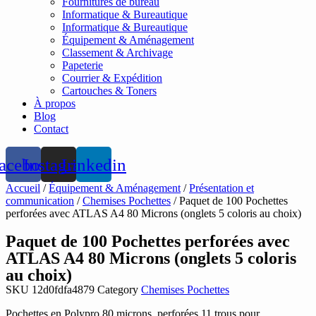
Fournitures de bureau
Informatique & Bureautique
Informatique & Bureautique
Équipement & Aménagement
Classement & Archivage
Papeterie
Courrier & Expédition
Cartouches & Toners
À propos
Blog
Contact
acebook
Instagram
Linkedin
Accueil
/
Équipement & Aménagement
/
Présentation et
communication
/
Chemises Pochettes
/ Paquet de 100 Pochettes
perforées avec ATLAS A4 80 Microns (onglets 5 coloris au choix)
Paquet de 100 Pochettes perforées avec
ATLAS A4 80 Microns (onglets 5 coloris
au choix)
SKU
12d0fdfa4879
Category
Chemises Pochettes
Pochettes en Polypro 80 microns, perforées 11 trous pour