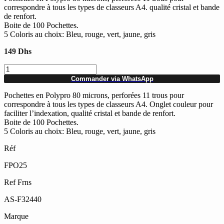
correspondre à tous les types de classeurs A4. qualité cristal et bande
de renfort.
Boite de 100 Pochettes.
5 Coloris au choix: Bleu, rouge, vert, jaune, gris
149
Dhs
quantité
de
Commander via WhatsApp
Paquet
de
Pochettes en Polypro 80 microns, perforées 11 trous pour
100
correspondre à tous les types de classeurs A4. Onglet couleur pour
Pochettes
faciliter l’indexation, qualité cristal et bande de renfort.
perforées
Boite de 100 Pochettes.
avec
5 Coloris au choix: Bleu, rouge, vert, jaune, gris
ATLAS
Réf
A4
80
FPO25
Microns
(onglets
Ref Frns
5
coloris
AS-F32440
au
choix)
Marque