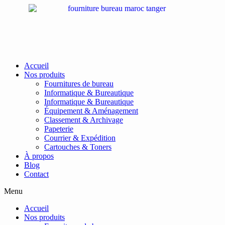
Passer
au
contenu
Accueil
Nos produits
Fournitures de bureau
Informatique & Bureautique
Informatique & Bureautique
Équipement & Aménagement
Classement & Archivage
Papeterie
Courrier & Expédition
Cartouches & Toners
À propos
Blog
Contact
Menu
Accueil
Nos produits