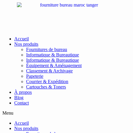
Passer
au
contenu
Accueil
Nos produits
Fournitures de bureau
Informatique & Bureautique
Informatique & Bureautique
Équipement & Aménagement
Classement & Archivage
Papeterie
Courrier & Expédition
Cartouches & Toners
À propos
Blog
Contact
Menu
Accueil
Nos produits