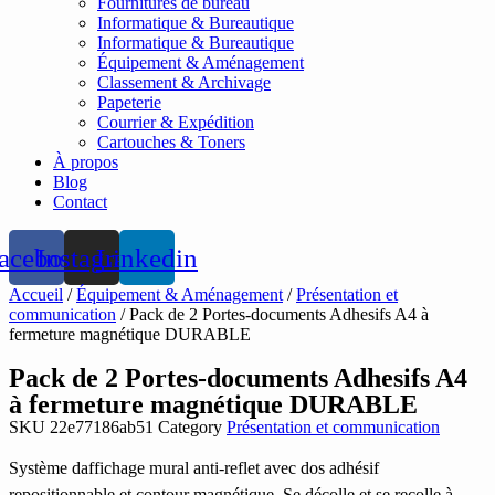
Fournitures de bureau
Informatique & Bureautique
Informatique & Bureautique
Équipement & Aménagement
Classement & Archivage
Papeterie
Courrier & Expédition
Cartouches & Toners
À propos
Blog
Contact
acebook
Instagram
Linkedin
Accueil
/
Équipement & Aménagement
/
Présentation et
communication
/ Pack de 2 Portes-documents Adhesifs A4 à
fermeture magnétique DURABLE
Pack de 2 Portes-documents Adhesifs A4
à fermeture magnétique DURABLE
SKU
22e77186ab51
Category
Présentation et communication
Système daffichage mural anti-reflet avec dos adhésif
repositionnable et contour magnétique. Se décolle et se recolle à