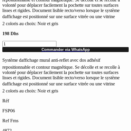
volonté pour déplacer facilement la pochette sur toutes surfaces
lisses et rigides. Document lisible recto/verso lorsque le système
daffichage est positionné sur une surface vitrée ou une vitrine
2 coloris au choix: Noir et gris
198
Dhs
quantité
de
Commander via WhatsApp
Pack
de
Système daffichage mural anti-reflet avec dos adhésif
2
repositionnable et contour magnétique. Se décolle et se recolle à
Portes-
volonté pour déplacer facilement la pochette sur toutes surfaces
documents
lisses et rigides. Document lisible recto/verso lorsque le système
Adhesifs
daffichage est positionné sur une surface vitrée ou une vitrine
A4
à
2 coloris au choix: Noir et gris
fermeture
Réf
magnétique
DURABLE
FSP06
Ref Frns
4872