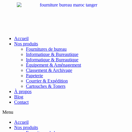
Passer
au
contenu
Accueil
Nos produits
Fournitures de bureau
Informatique & Bureautique
Informatique & Bureautique
Équipement & Aménagement
Classement & Archivage
Papeterie
Courrier & Expédition
Cartouches & Toners
À propos
Blog
Contact
Menu
Accueil
Nos produits