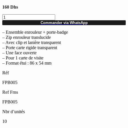
160
Dhs
quantité
de
Commander via WhatsApp
Pack
de
– Ensemble enrouleur + porte-badge
10
– Zip enrouleur translucide
ensembles
– Avec clip et lanière transparent
enrouleur
– Porte carte rigide transparent
+
– Une face ouverte
porte
– Pour 1 carte de visite
badge
– Format étui : 86 x 54 mm
Réf
FPB005
Ref Frns
FPB005
Nbr d’unités
10