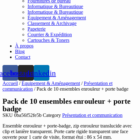
Fournitures de bureau
Informatique & Bureautique
Informatique & Bureautique
Équipement & Aménagement
Classement & Archivage
Papeterie
Courrier & Expédition
Cartouches & Toners
À propos
Blog
Contact
acebook
Instagram
Linkedin
Accueil
/
Équipement & Aménagement
/
Présentation et
communication
/ Pack de 10 ensembles enrouleur + porte badge
Pack de 10 ensembles enrouleur + porte
badge
SKU
0ba56f52fe5b
Category
Présentation et communication
Ensemble enrouleur + porte-badge, zip enrouleur translucide avec
clip et lanière transparent. Porte carte rigide transparent une face
ouverte pour 1 carte de visite, format étui : 86 x 54 mm.