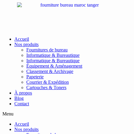
Passer
au
contenu
Accueil
Nos produits
Fournitures de bureau
Informatique & Bureautique
Informatique & Bureautique
Équipement & Aménagement
Classement & Archivage
Papeterie
Courrier & Expédition
Cartouches & Toners
À propos
Blog
Contact
Menu
Accueil
Nos produits