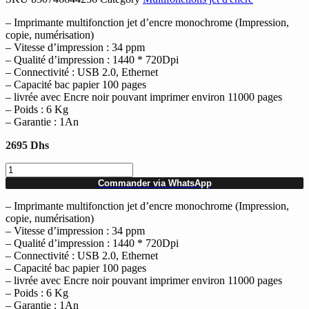
– Imprimante multifonction jet d’encre monochrome (Impression,
copie, numérisation)
– Vitesse d’impression : 34 ppm
– Qualité d’impression : 1440 * 720Dpi
– Connectivité : USB 2.0, Ethernet
– Capacité bac papier 100 pages
– livrée avec Encre noir pouvant imprimer environ 11000 pages
– Poids : 6 Kg
– Garantie : 1An
2695
Dhs
quantité
de
Commander via WhatsApp
Multifonctions
Imprimante
– Imprimante multifonction jet d’encre monochrome (Impression,
Jet
copie, numérisation)
d'encre
– Vitesse d’impression : 34 ppm
monochrome
– Qualité d’impression : 1440 * 720Dpi
à
– Connectivité : USB 2.0, Ethernet
système
– Capacité bac papier 100 pages
de
– livrée avec Encre noir pouvant imprimer environ 11000 pages
réservoir
– Poids : 6 Kg
EPSON
– Garantie : 1An