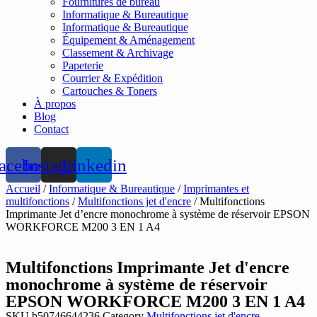
Fournitures de bureau
Informatique & Bureautique
Informatique & Bureautique
Équipement & Aménagement
Classement & Archivage
Papeterie
Courrier & Expédition
Cartouches & Toners
À propos
Blog
Contact
acebook
Instagram
Linkedin
Accueil
/
Informatique & Bureautique
/
Imprimantes et
multifonctions
/
Multifonctions jet d'encre
/ Multifonctions
Imprimante Jet d’encre monochrome à système de réservoir EPSON
WORKFORCE M200 3 EN 1 A4
Multifonctions Imprimante Jet d'encre
monochrome à système de réservoir
EPSON WORKFORCE M200 3 EN 1 A4
SKU
b50746644236
Category
Multifonctions jet d'encre