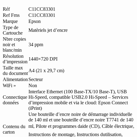
WORKFORCE
M200
Réf
C11CC83301
3
Ref Frns
C11CC83301
EN
Marque
Epson
1
Type de
Matèriels jet d’encre
A4
Cartouche
Nbre copies
noir et
34 ppm
blanc/min
Résolution
1440×720 DPI
d’impression
Taille max
A4 (21 x 29,7 cm)
du document
Alimentation
Secteur
WiFi »
Non
Interface Ethernet (100 Base-TX/10 Base-T), USB
Connectique
Hi-Speed, compatible USB2.0 Hi-Speed – Services
données
d’impression mobile et via le cloud: Epson Connect
(iPrint)
Une bouteille d’encre noire de démarrage individuelle
de 140 ml et une bouteille d’encre noire T7741 de 140
ml, Pilote et programmes daide (CD), Câble électrique,
Contenu du
carton
Instructions de montage, Instructions dutilisation,