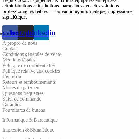
Depuis 2003, Equipement Al Horria équipe les entreprises,
administrations et institutions marocaines avec des solutions
professionnelles fiables — bureautique, informatique, impression et
signalétique.
acebook
Instagram
Linkedin
À propos de nous
Contact
Conditions générales de vente
Mentions légales
Politique de confidentialité
Politique relative aux cookies
Livraison
Retours et remboursements
Modes de paiement
Questions fréquentes
Suivi de commande
Garanties
Fournitures de bureau
Informatique & Bureautique
Impression & Signalétique