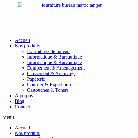
Passer
au
contenu
Accueil
Nos produits
Fournitures de bureau
Informatique & Bureautique
Informatique & Bureautique
Équipement & Aménagement
Classement & Archivage
Papeterie
Courrier & Expédition
Cartouches & Toners
À propos
Blog
Contact
Menu
Accueil
Nos produits