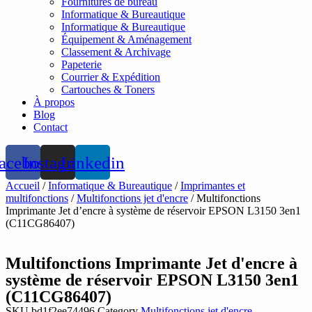
Fournitures de bureau
Informatique & Bureautique
Informatique & Bureautique
Équipement & Aménagement
Classement & Archivage
Papeterie
Courrier & Expédition
Cartouches & Toners
À propos
Blog
Contact
acebook
Instagram
Linkedin
Accueil
/
Informatique & Bureautique
/
Imprimantes et
multifonctions
/
Multifonctions jet d'encre
/ Multifonctions
Imprimante Jet d’encre à système de réservoir EPSON L3150 3en1
(C11CG86407)
Multifonctions Imprimante Jet d'encre à
système de réservoir EPSON L3150 3en1
(C11CG86407)
SKU
bd1f2ee74496
Category
Multifonctions jet d'encre