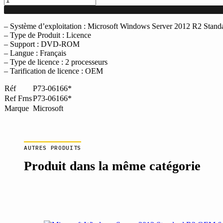
de
Microsoft
Windows
– Système d’exploitation : Microsoft Windows Server 2012 R2 Standa
Server
– Type de Produit : Licence
2012
– Support : DVD-ROM
Standard
– Langue : Français
R2
– Type de licence : 2 processeurs
OEM
– Tarification de licence : OEM
64
bits
Réf
P73-06166*
Ref Frns
P73-06166*
Marque
Microsoft
AUTRES PRODUITS
Produit dans la même catégorie