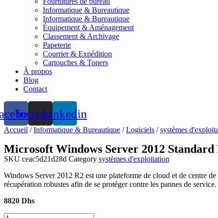
Fournitures de bureau
Informatique & Bureautique
Informatique & Bureautique
Équipement & Aménagement
Classement & Archivage
Papeterie
Courrier & Expédition
Cartouches & Toners
À propos
Blog
Contact
acebook
Instagram
Linkedin
Accueil
/
Informatique & Bureautique
/
Logiciels
/
systèmes d'exploit
Microsoft Windows Server 2012 Standard
SKU
ceac5d21d28d
Category
systèmes d'exploitation
Windows Server 2012 R2 est une plateforme de cloud et de centre de do
récupération robustes afin de se protéger contre les pannes de service.
8820
Dhs
quantité