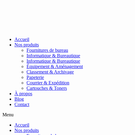
Passer
au
contenu
Accueil
Nos produits
Fournitures de bureau
Informatique & Bureautique
Informatique & Bureautique
Équipement & Aménagement
Classement & Archivage
Papeterie
Courrier & Expédition
Cartouches & Toners
À propos
Blog
Contact
Menu
Accueil
Nos produits