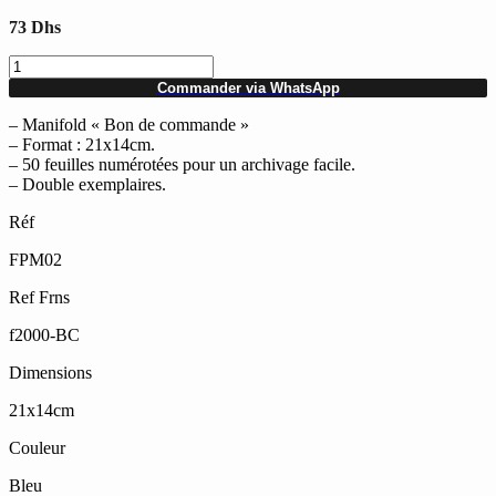
73
Dhs
quantité
de
Commander via WhatsApp
Lot
de
– Manifold « Bon de commande »
5
– Format : 21x14cm.
manifolds
– 50 feuilles numérotées pour un archivage facile.
"Bon
– Double exemplaires.
de
Réf
commande"
14x21
FPM02
cm
50
Ref Frns
feuilles
f2000-BC
Dimensions
21x14cm
Couleur
Bleu