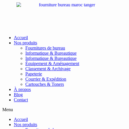
Passer
au
contenu
Accueil
Nos produits
Fournitures de bureau
Informatique & Bureautique
Informatique & Bureautique
Équipement & Aménagement
Classement & Archivage
Papeterie
Courrier & Expédition
Cartouches & Toners
À propos
Blog
Contact
Menu
Accueil
Nos produits