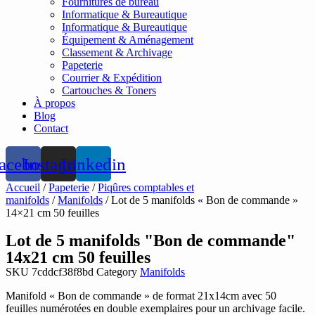
Fournitures de bureau
Informatique & Bureautique
Informatique & Bureautique
Équipement & Aménagement
Classement & Archivage
Papeterie
Courrier & Expédition
Cartouches & Toners
À propos
Blog
Contact
acebook
Instagram
Linkedin
Accueil
/
Papeterie
/
Piqûres comptables et
manifolds
/
Manifolds
/ Lot de 5 manifolds « Bon de commande »
14×21 cm 50 feuilles
Lot de 5 manifolds "Bon de commande"
14x21 cm 50 feuilles
SKU
7cddcf38f8bd
Category
Manifolds
Manifold « Bon de commande » de format 21x14cm avec 50
feuilles numérotées en double exemplaires pour un archivage facile.