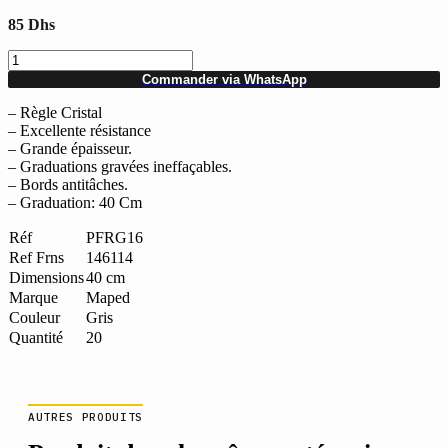
85
Dhs
quantité
de
Commander via WhatsApp
Lot
de
– Règle Cristal
20
– Excellente résistance
Régles
– Grande épaisseur.
plates
– Graduations gravées ineffaçables.
en
– Bords antitâches.
cristal
– Graduation: 40 Cm
40
cm
Réf
PFRG16
MAPED
Ref Frns
146114
Dimensions
40 cm
Marque
Maped
Couleur
Gris
Quantité
20
AUTRES PRODUITS