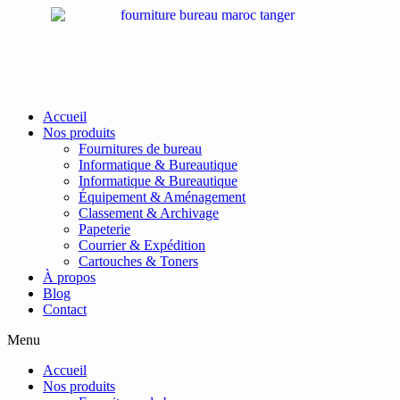
Passer
au
contenu
Accueil
Nos produits
Fournitures de bureau
Informatique & Bureautique
Informatique & Bureautique
Équipement & Aménagement
Classement & Archivage
Papeterie
Courrier & Expédition
Cartouches & Toners
À propos
Blog
Contact
Menu
Accueil
Nos produits