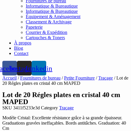
Fournitures de bureau
Informatique & Bureautique
Informatique & Bureautique
Équipement & Aménagement
Classement & Archivage
Papeterie
Courrier & Expédition
Cartouches & Toners
À propos
Blog
Contact
acebook
Instagram
Linkedin
Accueil
/
Fournitures de bureau
/
Petite Fourniture
/
Traçage
/ Lot de
20 Régles plates en cristal 40 cm MAPED
Lot de 20 Régles plates en cristal 40 cm
MAPED
SKU
3411f5233e3d
Category
Traçage
Modèle Cristal: Excellente résistance grâce à sa grande épaisseur.
Graduations gravées ineffaçables. Bords antitâches. Graduation: 40
Cm