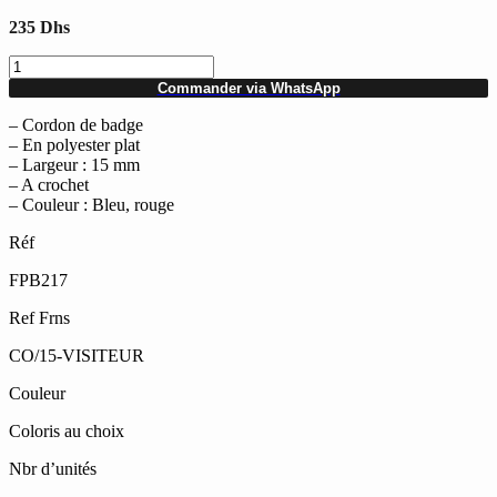
235
Dhs
quantité
de
Commander via WhatsApp
Lot
de
– Cordon de badge
20
– En polyester plat
Cordons
– Largeur : 15 mm
en
– A crochet
polyester
– Couleur : Bleu, rouge
plat
Réf
15
mm
FPB217
à
crochet
Ref Frns
CO/15-VISITEUR
Couleur
Coloris au choix
Nbr d’unités