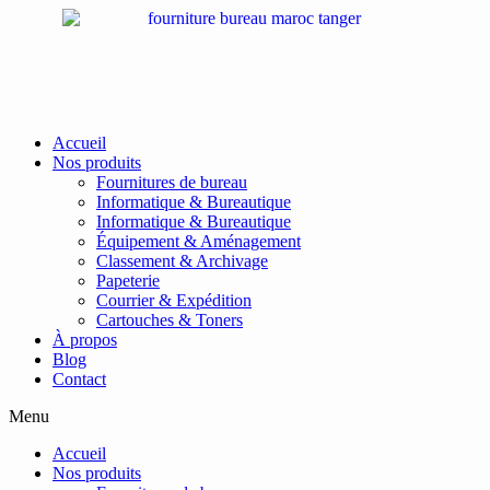
Passer
au
contenu
Accueil
Nos produits
Fournitures de bureau
Informatique & Bureautique
Informatique & Bureautique
Équipement & Aménagement
Classement & Archivage
Papeterie
Courrier & Expédition
Cartouches & Toners
À propos
Blog
Contact
Menu
Accueil
Nos produits