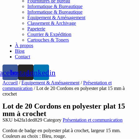
Fournitures de bureau
Informatique & Bureautique
Informatique & Bureautique
Équipement & Aménagement
Classement & Archivage
Papeterie
Courrier & Expédition
Cartouches & Toners
À propos
Blog
Contact
acebook
Instagram
Linkedin
Accueil
/
Équipement & Aménagement
/
Présentation et
communication
/ Lot de 20 Cordons en polyester plat 15 mm à
crochet
Lot de 20 Cordons en polyester plat 15
mm à crochet
SKU
b42fa1ded829
Category
Présentation et communication
Cordon de badge en polyester plat à crochet, largeur 15 mm.
Couleurs au choix : Bleu, rouge.