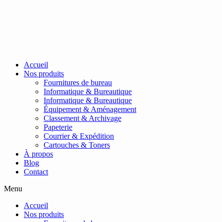
Passer
au
contenu
Accueil
Nos produits
Fournitures de bureau
Informatique & Bureautique
Informatique & Bureautique
Équipement & Aménagement
Classement & Archivage
Papeterie
Courrier & Expédition
Cartouches & Toners
À propos
Blog
Contact
Menu
Accueil
Nos produits