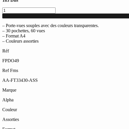
183
Dhs
quantité
de
Lot
de
– Porte-vues souples avec des couleurs transparentes.
12
– 30 pochettes, 60 vues
Porte-
– Format A4
Vues
– Couleurs assorties
transparents
Réf
Alpha
avec
FPDO49
30
pochettes
Ref Frns
A4
Coul
AA-FT33430-ASS
assorties
Marque
Alpha
Couleur
Assorties