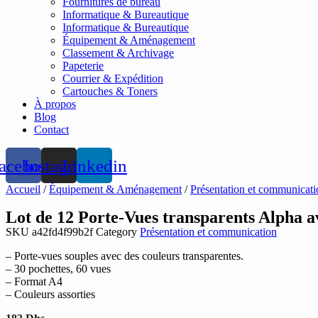
Fournitures de bureau
Informatique & Bureautique
Informatique & Bureautique
Équipement & Aménagement
Classement & Archivage
Papeterie
Courrier & Expédition
Cartouches & Toners
À propos
Blog
Contact
acebook
Instagram
Linkedin
Accueil
/
Équipement & Aménagement
/
Présentation et communicati
Lot de 12 Porte-Vues transparents Alpha av
SKU
a42fd4f99b2f
Category
Présentation et communication
– Porte-vues souples avec des couleurs transparentes.
– 30 pochettes, 60 vues
– Format A4
– Couleurs assorties