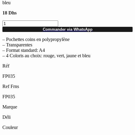
bleu
18
Dhs
quantité
de
Commander via WhatsApp
Lot
de
– Pochettes coins en polypropylène
12
– Transparentes
Pochettes
– Format standard: A4
coins
– 4 Coloris au choix: rouge, vert, jaune et bleu
transparentes
Réf
A4
DELI
FP035
en
polypro
Ref Frns
(4
coloris
FP035
au
choix)
Marque
Déli
Couleur