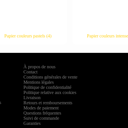
Papier couleurs pastels
(4)
Papier couleurs intens
À propos de nous
Contact
Conditions générales de vente
Mentions légales
Politique de confidentialité
Politique relative aux cookies
,
Livraison
s
Retours et remboursements
Modes de paiement
Questions fréquentes
Suivi de commande
Garanties