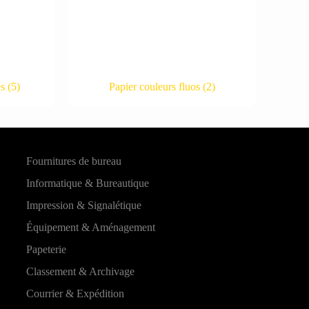
es
(5)
Papier couleurs fluos
(2)
Fournitures de bureau
Informatique & Bureautique
Impression & Signalétique
Équipement & Aménagement
Papeterie
Classement & Archivage
Courrier & Expédition