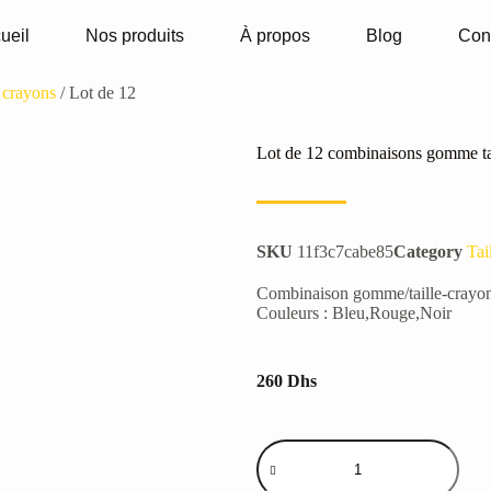
ueil
Nos produits
À propos
Blog
Con
s crayons
/ Lot de 12
Lot de 12 combinaisons gomme
SKU
11f3c7cabe85
Category
Tai
Combinaison gomme/taille-crayons
Couleurs : Bleu,Rouge,Noir
260
Dhs