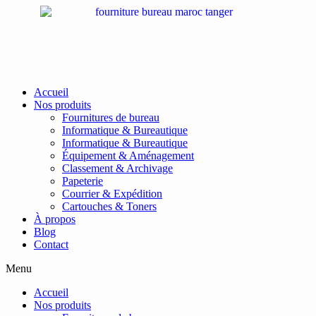
Passer
au
contenu
Accueil
Nos produits
Fournitures de bureau
Informatique & Bureautique
Informatique & Bureautique
Équipement & Aménagement
Classement & Archivage
Papeterie
Courrier & Expédition
Cartouches & Toners
À propos
Blog
Contact
Menu
Accueil
Nos produits