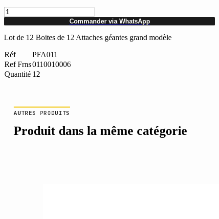
quantité
de
Commander via WhatsApp
Lot
de
Lot de 12 Boites de 12 Attaches géantes grand modèle
12
Boites
Réf
PFA011
de
Ref Frns
0110010006
12
Quantité
12
Attaches
géantes
(Grand
modèle)
AUTRES PRODUITS
Produit dans la même catégorie