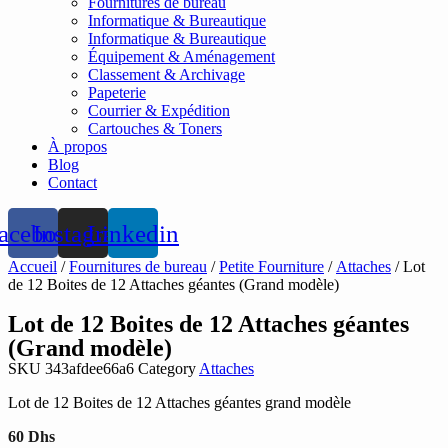
Fournitures de bureau
Informatique & Bureautique
Informatique & Bureautique
Équipement & Aménagement
Classement & Archivage
Papeterie
Courrier & Expédition
Cartouches & Toners
À propos
Blog
Contact
acebook
Instagram
Linkedin
Accueil
/
Fournitures de bureau
/
Petite Fourniture
/
Attaches
/ Lot
de 12 Boites de 12 Attaches géantes (Grand modèle)
Lot de 12 Boites de 12 Attaches géantes
(Grand modèle)
SKU
343afdee66a6
Category
Attaches
Lot de 12 Boites de 12 Attaches géantes grand modèle
60
Dhs