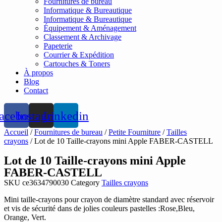
Fournitures de bureau
Informatique & Bureautique
Informatique & Bureautique
Équipement & Aménagement
Classement & Archivage
Papeterie
Courrier & Expédition
Cartouches & Toners
À propos
Blog
Contact
acebook
Instagram
Linkedin
Accueil
/
Fournitures de bureau
/
Petite Fourniture
/
Tailles
crayons
/ Lot de 10 Taille-crayons mini Apple FABER-CASTELL
Lot de 10 Taille-crayons mini Apple
FABER-CASTELL
SKU
ce3634790030
Category
Tailles crayons
Mini taille-crayons pour crayon de diamètre standard avec réservoir
et vis de sécurité dans de jolies couleurs pastelles :Rose,Bleu,
Orange, Vert.