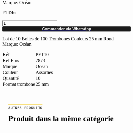
Marque: Océan
21
Dhs
quantité
de
Commander via WhatsApp
Lot
de
Lot de 10 Boites de 100 Trombones Couleurs 25 mm Rond
10
Marque: Océan
Boites
de
Réf
PFT10
100
Ref Frns
7873
Trombones
Marque
Ocean
Couleurs
Couleur
Assorties
Ocean
Quantité
10
25
Format trombone
25 mm
mm
Rond
AUTRES PRODUITS
Produit dans la même catégorie