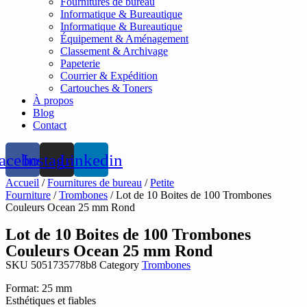
Fournitures de bureau
Informatique & Bureautique
Informatique & Bureautique
Équipement & Aménagement
Classement & Archivage
Papeterie
Courrier & Expédition
Cartouches & Toners
À propos
Blog
Contact
acebook
Instagram
Linkedin
Accueil
/
Fournitures de bureau
/
Petite
Fourniture
/
Trombones
/ Lot de 10 Boites de 100 Trombones
Couleurs Ocean 25 mm Rond
Lot de 10 Boites de 100 Trombones
Couleurs Ocean 25 mm Rond
SKU
5051735778b8
Category
Trombones
Format: 25 mm
Esthétiques et fiables