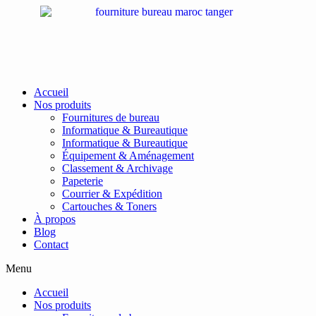
Passer
au
contenu
Accueil
Nos produits
Fournitures de bureau
Informatique & Bureautique
Informatique & Bureautique
Équipement & Aménagement
Classement & Archivage
Papeterie
Courrier & Expédition
Cartouches & Toners
À propos
Blog
Contact
Menu
Accueil
Nos produits