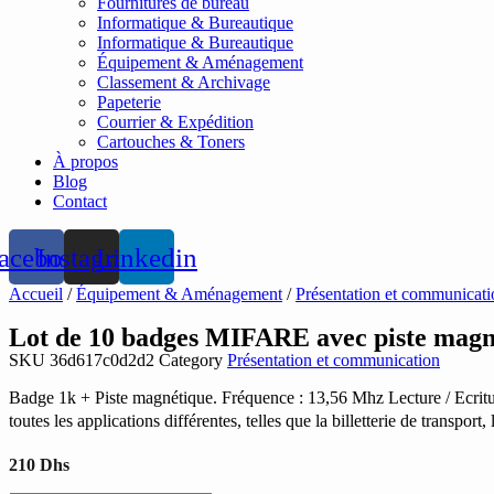
Fournitures de bureau
Informatique & Bureautique
Informatique & Bureautique
Équipement & Aménagement
Classement & Archivage
Papeterie
Courrier & Expédition
Cartouches & Toners
À propos
Blog
Contact
acebook
Instagram
Linkedin
Accueil
/
Équipement & Aménagement
/
Présentation et communicati
Lot de 10 badges MIFARE avec piste magn
SKU
36d617c0d2d2
Category
Présentation et communication
Badge 1k + Piste magnétique. Fréquence : 13,56 Mhz Lecture / Ecritu
toutes les applications différentes, telles que la billetterie de transport
210
Dhs