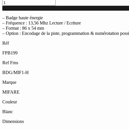
quantité
de
Lot
de
– Badge haute énergie
10
– Fréquence : 13,56 Mhz Lecture / Ecriture
badges
– Format : 86 x 54 mm
MIFARE
– Option : Encodage de la piste, programmation & numérotation poss
avec
Réf
piste
magnétique
FPB199
HICO
-
Ref Frns
Haute
énergie
BDG/MIF1-H
86
x
Marque
54
mm
MIFARE
Couleur
Blanc
Dimensions