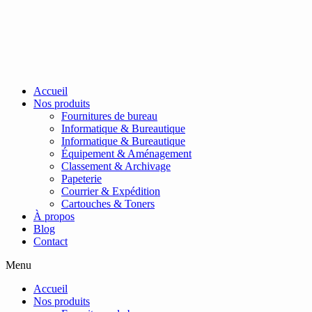
Passer
au
contenu
Accueil
Nos produits
Fournitures de bureau
Informatique & Bureautique
Informatique & Bureautique
Équipement & Aménagement
Classement & Archivage
Papeterie
Courrier & Expédition
Cartouches & Toners
À propos
Blog
Contact
Menu
Accueil
Nos produits