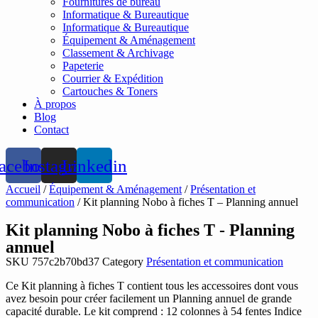
Fournitures de bureau
Informatique & Bureautique
Informatique & Bureautique
Équipement & Aménagement
Classement & Archivage
Papeterie
Courrier & Expédition
Cartouches & Toners
À propos
Blog
Contact
acebook
Instagram
Linkedin
Accueil
/
Équipement & Aménagement
/
Présentation et
communication
/ Kit planning Nobo à fiches T – Planning annuel
Kit planning Nobo à fiches T - Planning
annuel
SKU
757c2b70bd37
Category
Présentation et communication
Ce Kit planning à fiches T contient tous les accessoires dont vous
avez besoin pour créer facilement un Planning annuel de grande
capacité durable. Le kit comprend : 12 colonnes à 54 fentes Indice