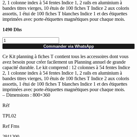
2, 1 colonne index à 54 fentes Indice 1, 2 rails en aluminium à
bandes titres vierges, 10 étuis de 100 fiches T Indice 2 aux coloris
assortis, 1 étui de 100 fiches T blanches Indice 1 et des étiquettes
imprimées avec porte-étiquettes magnétiques pour chaque mois.
1490
Dhs
quantité
de
Commander via WhatsApp
Kit
planning
Ce Kit planning à fiches T contient tous les accessoires dont vous
Nobo
avez besoin pour créer facilement un Planning annuel de grande
à
capacité durable. Le kit comprend : 12 colonnes à 54 fentes Indice
fiches
2, 1 colonne index à 54 fentes Indice 1, 2 rails en aluminium à
T
bandes titres vierges, 10 étuis de 100 fiches T Indice 2 aux coloris
-
assortis, 1 étui de 100 fiches T blanches Indice 1 et des étiquettes
Planning
imprimées avec porte-étiquettes magnétiques pour chaque mois.
annuel
– Dimensions : 800×360
Réf
TPL02
Ref Frns
2911200