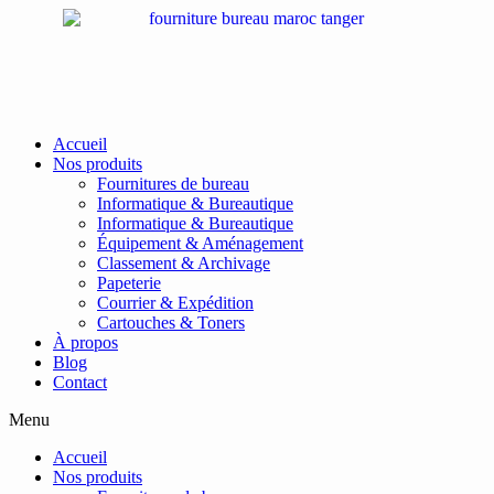
Passer
au
contenu
Accueil
Nos produits
Fournitures de bureau
Informatique & Bureautique
Informatique & Bureautique
Équipement & Aménagement
Classement & Archivage
Papeterie
Courrier & Expédition
Cartouches & Toners
À propos
Blog
Contact
Menu
Accueil
Nos produits