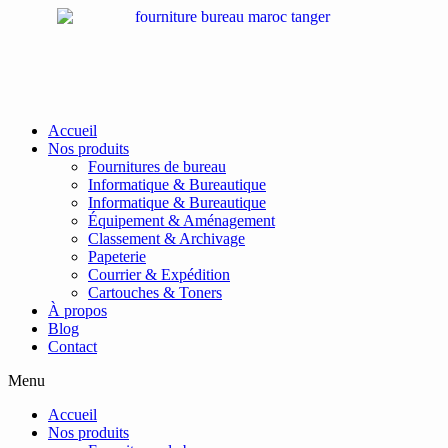
Passer
au
contenu
Accueil
Nos produits
Fournitures de bureau
Informatique & Bureautique
Informatique & Bureautique
Équipement & Aménagement
Classement & Archivage
Papeterie
Courrier & Expédition
Cartouches & Toners
À propos
Blog
Contact
Menu
Accueil
Nos produits