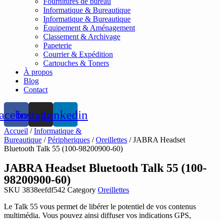
Fournitures de bureau
Informatique & Bureautique
Informatique & Bureautique
Équipement & Aménagement
Classement & Archivage
Papeterie
Courrier & Expédition
Cartouches & Toners
À propos
Blog
Contact
acebook
Instagram
Linkedin
Accueil
/
Informatique &
Bureautique
/
Péripheriques
/
Oreillettes
/ JABRA Headset
Bluetooth Talk 55 (100-98200900-60)
JABRA Headset Bluetooth Talk 55 (100-
98200900-60)
SKU
3838eefdf542
Category
Oreillettes
Le Talk 55 vous permet de libérer le potentiel de vos contenus
multimédia. Vous pouvez ainsi diffuser vos indications GPS,