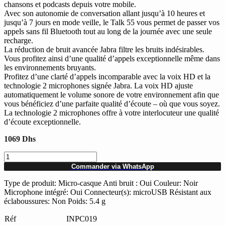
chansons et podcasts depuis votre mobile.
Avec son autonomie de conversation allant jusqu’à 10 heures et
jusqu’à 7 jours en mode veille, le Talk 55 vous permet de passer vos
appels sans fil Bluetooth tout au long de la journée avec une seule
recharge.
La réduction de bruit avancée Jabra filtre les bruits indésirables.
Vous profitez ainsi d’une qualité d’appels exceptionnelle même dans
les environnements bruyants.
Profitez d’une clarté d’appels incomparable avec la voix HD et la
technologie 2 microphones signée Jabra. La voix HD ajuste
automatiquement le volume sonore de votre environnement afin que
vous bénéficiez d’une parfaite qualité d’écoute – où que vous soyez.
La technologie 2 microphones offre à votre interlocuteur une qualité
d’écoute exceptionnelle.
1069
Dhs
quantité
de
Commander via WhatsApp
JABRA
Headset
Type de produit: Micro-casque Anti bruit : Oui Couleur: Noir
Bluetooth
Microphone intégré: Oui Connecteur(s): microUSB Résistant aux
Talk
éclaboussures: Non Poids: 5.4 g
55
(100-
Réf
INPC019