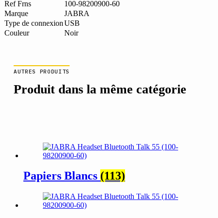
98200900-
Ref Frns
100-98200900-60
60)
Marque
JABRA
Type de connexion
USB
Couleur
Noir
AUTRES PRODUITS
Produit dans la même catégorie
Papiers Blancs
(113)