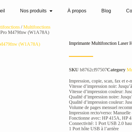
eil
Nos produits
À propos
Blog
Co
tifonctions
/
Multifonctions
Jet Pro M479fnw (W1A78A)
Imprimante Multifonction Laser
SKU
b8762cf97507
Category
Mu
Impression, copie, scan, fax et e-
Vitesse d’impression noir: Jusqu
Vitesse d’impression couleur: Ju
Qualité d’impression noire: Jusq
Qualité d’impression couleur: Ju
Volume de pages mensuel recomm
Impression recto/verso: Manuelle (
Fonctionne avec: HP 415A, HP 
Connectivité: 1 Port USB 2.0 haut
1 Port hôte USB à l’arrière