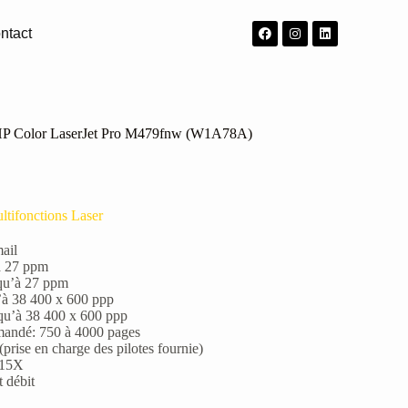
ntact
 HP Color LaserJet Pro M479fnw (W1A78A)
ltifonctions Laser
mail
’à 27 ppm
squ’à 27 ppm
u’à 38 400 x 600 ppp
squ’à 38 400 x 600 ppp
andé: 750 à 4000 pages
prise en charge des pilotes fournie)
415X
 débit