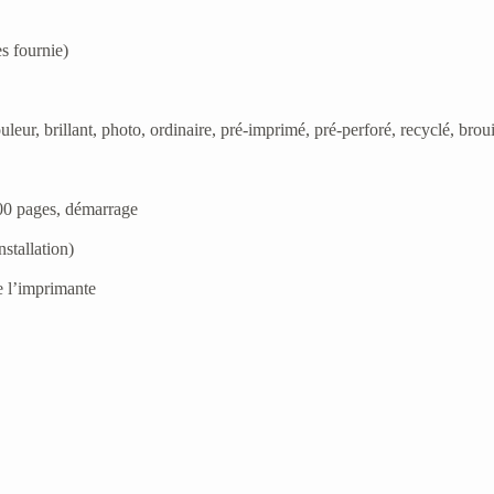
é
s fournie)
eur, brillant, photo, ordinaire, pré-imprimé, pré-perforé, recyclé, brouil
400 pages, démarrage
stallation)
e l’imprimante