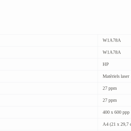
W1A78A
W1A78A
HP
Matèriels laser
27 ppm
27 ppm
400 x 600 ppp
A4 (21 x 29,7 