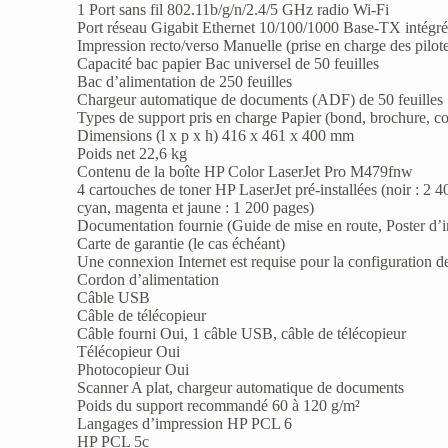
1 Port sans fil 802.11b/g/n/2.4/5 GHz radio Wi-Fi
Port réseau Gigabit Ethernet 10/100/1000 Base-TX intégr
Impression recto/verso Manuelle (prise en charge des pilote
Capacité bac papier Bac universel de 50 feuilles
Bac d’alimentation de 250 feuilles
Chargeur automatique de documents (ADF) de 50 feuilles
Types de support pris en charge Papier (bond, brochure, coul
Dimensions (l x p x h) 416 x 461 x 400 mm
Poids net 22,6 kg
Contenu de la boîte HP Color LaserJet Pro M479fnw
4 cartouches de toner HP LaserJet pré-installées (noir : 2 
cyan, magenta et jaune : 1 200 pages)
Documentation fournie (Guide de mise en route, Poster d’in
Carte de garantie (le cas échéant)
Une connexion Internet est requise pour la configuration d
Cordon d’alimentation
Câble USB
Câble de télécopieur
Câble fourni Oui, 1 câble USB, câble de télécopieur
Télécopieur Oui
Photocopieur Oui
Scanner A plat, chargeur automatique de documents
Poids du support recommandé 60 à 120 g/m²
Langages d’impression HP PCL 6
HP PCL 5c