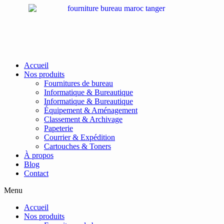
Passer
au
contenu
Accueil
Nos produits
Fournitures de bureau
Informatique & Bureautique
Informatique & Bureautique
Équipement & Aménagement
Classement & Archivage
Papeterie
Courrier & Expédition
Cartouches & Toners
À propos
Blog
Contact
Menu
Accueil
Nos produits