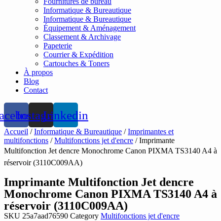
Fournitures de bureau
Informatique & Bureautique
Informatique & Bureautique
Équipement & Aménagement
Classement & Archivage
Papeterie
Courrier & Expédition
Cartouches & Toners
À propos
Blog
Contact
acebook
Instagram
Linkedin
Accueil
/
Informatique & Bureautique
/
Imprimantes et
multifonctions
/
Multifonctions jet d'encre
/ Imprimante
Multifonction Jet dencre Monochrome Canon PIXMA TS3140 A4 à
réservoir (3110C009AA)
Imprimante Multifonction Jet dencre
Monochrome Canon PIXMA TS3140 A4 à
réservoir (3110C009AA)
SKU
25a7aad76590
Category
Multifonctions jet d'encre