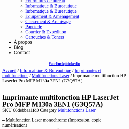
Fournitures de bureau
Informatique & Bureautique
Informatique & Bureautique
Équipement & Aménagement
Classement & Archivage
Papeterie
Courrier & Expédition
Cartouches & Toners
À propos
Blog
Contact
Facebook
Instagram
Linkedin
Accueil
/
Informatique & Bureautique
/
Imprimantes et
multifonctions
/
Multifonctions Laser
/ Imprimante multifonction HP
LaserJet Pro MFP M130a 3EN1 (G3Q57A)
Imprimante multifonction HP LaserJet
Pro MFP M130a 3EN1 (G3Q57A)
SKU
66debbaa1fd0
Category
Multifonctions Laser
– Multifonction Laser monochrome (Impression, copie,
numérisation)