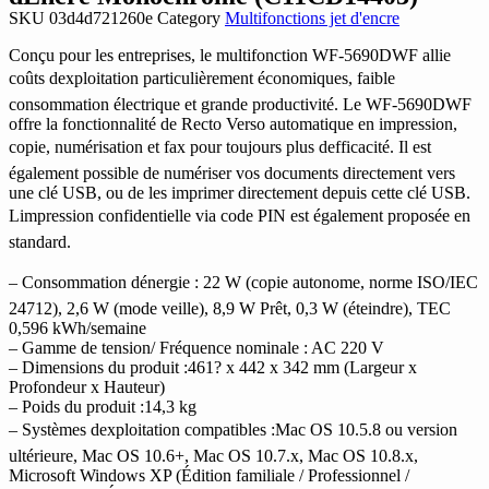
SKU
03d4d721260e
Category
Multifonctions jet d'encre
Conçu pour les entreprises, le multifonction WF-5690DWF allie
coûts dexploitation particulièrement économiques, faible
consommation électrique et grande productivité. Le WF-5690DWF
offre la fonctionnalité de Recto Verso automatique en impression,
copie, numérisation et fax pour toujours plus defficacité. Il est
également possible de numériser vos documents directement vers
une clé USB, ou de les imprimer directement depuis cette clé USB.
Limpression confidentielle via code PIN est également proposée en
standard.
– Consommation dénergie : 22 W (copie autonome, norme ISO/IEC
24712), 2,6 W (mode veille), 8,9 W Prêt, 0,3 W (éteindre), TEC
0,596 kWh/semaine
– Gamme de tension/ Fréquence nominale : AC 220 V
– Dimensions du produit :461? x 442 x 342 mm (Largeur x
Profondeur x Hauteur)
– Poids du produit :14,3 kg
– Systèmes dexploitation compatibles :Mac OS 10.5.8 ou version
ultérieure, Mac OS 10.6+, Mac OS 10.7.x, Mac OS 10.8.x,
Microsoft Windows XP (Édition familiale / Professionnel /