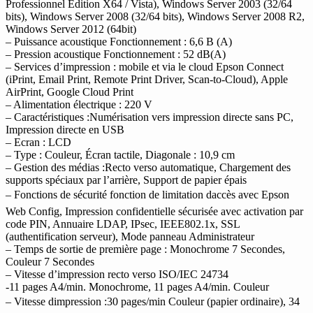
Professionnel Édition X64 / Vista), Windows Server 2003 (32/64
bits), Windows Server 2008 (32/64 bits), Windows Server 2008 R2,
Windows Server 2012 (64bit)
– Puissance acoustique Fonctionnement : 6,6 B (A)
– Pression acoustique Fonctionnement : 52 dB(A)
– Services d’impression : mobile et via le cloud Epson Connect
(iPrint, Email Print, Remote Print Driver, Scan-to-Cloud), Apple
AirPrint, Google Cloud Print
– Alimentation électrique : 220 V
– Caractéristiques :Numérisation vers impression directe sans PC,
Impression directe en USB
– Ecran : LCD
– Type : Couleur, Écran tactile, Diagonale : 10,9 cm
– Gestion des médias :Recto verso automatique, Chargement des
supports spéciaux par l’arrière, Support de papier épais
– Fonctions de sécurité fonction de limitation daccès avec Epson
Web Config, Impression confidentielle sécurisée avec activation par
code PIN, Annuaire LDAP, IPsec, IEEE802.1x, SSL
(authentification serveur), Mode panneau Administrateur
– Temps de sortie de première page : Monochrome 7 Secondes,
Couleur 7 Secondes
– Vitesse d’impression recto verso ISO/IEC 24734
-11 pages A4/min. Monochrome, 11 pages A4/min. Couleur
– Vitesse dimpression :30 pages/min Couleur (papier ordinaire), 34