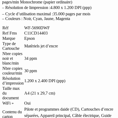
pages/min Monochrome (papier ordinaire)
– Résolution de limpression :4.800 x 1.200 DPI (ppp)
– Cycle d’utilisation maximal :35.000 pages par mois
– Couleurs : Noir, Cyan, Jaune, Magenta
Réf
WF-5690DWF
Ref Frns
C11CD14403
Marque
Epson
Type de
Matèriels jet d’encre
Cartouche
Nbre copies
noir et
34 ppm
blanc/min
Nbre copies
30 ppm
couleur/min
Résolution
1.200 x 2.400 DPI (ppp)
d’impression
Taille max
du
A4 (21 x 29,7 cm)
document
WiFi »
Oui
Pilote et programmes daide (CD), Cartouches d’encre
Contenu du
séparées, Appareil principal, Câble électrique, Guide
carton