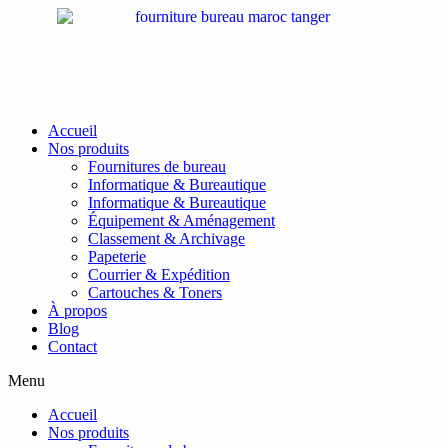
Passer
au
contenu
Accueil
Nos produits
Fournitures de bureau
Informatique & Bureautique
Informatique & Bureautique
Équipement & Aménagement
Classement & Archivage
Papeterie
Courrier & Expédition
Cartouches & Toners
À propos
Blog
Contact
Menu
Accueil
Nos produits