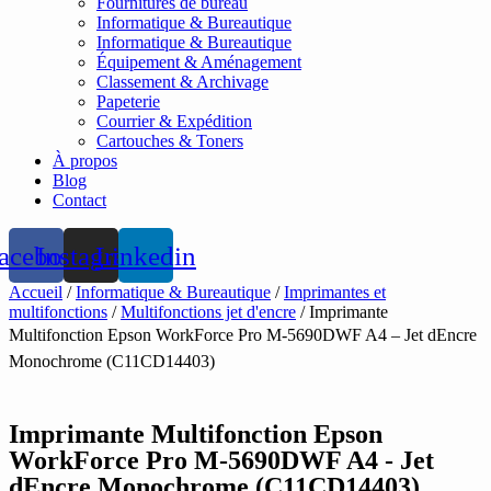
Fournitures de bureau
Informatique & Bureautique
Informatique & Bureautique
Équipement & Aménagement
Classement & Archivage
Papeterie
Courrier & Expédition
Cartouches & Toners
À propos
Blog
Contact
acebook
Instagram
Linkedin
Accueil
/
Informatique & Bureautique
/
Imprimantes et
multifonctions
/
Multifonctions jet d'encre
/ Imprimante
Multifonction Epson WorkForce Pro M-5690DWF A4 – Jet dEncre
Monochrome (C11CD14403)
Imprimante Multifonction Epson
WorkForce Pro M-5690DWF A4 - Jet
dEncre Monochrome (C11CD14403)