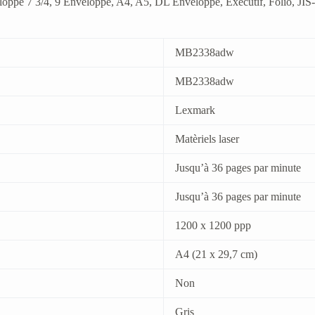
oppe 7 3/4, 9 Enveloppe, A4, A5, DL Enveloppe, Exécutif, Folio, JIS-B
MB2338adw
MB2338adw
Lexmark
Matèriels laser
Jusqu’à 36 pages par minute
Jusqu’à 36 pages par minute
1200 x 1200 ppp
A4 (21 x 29,7 cm)
Non
Gris