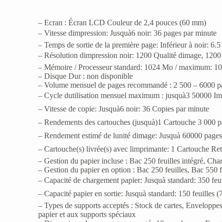
– Ecran : Écran LCD Couleur de 2,4 pouces (60 mm)
– Vitesse dimpression: Jusquà6 noir: 36 pages par minute
– Temps de sortie de la première page: Inférieur à noir: 6.
– Résolution dimpression noir: 1200 Qualité dimage, 1200
– Mémoire / Processeur standard: 1024 Mo / maximum: 
– Disque Dur : non disponible
– Volume mensuel de pages recommandé : 2 500 – 6000 p
– Cycle dutilisation mensuel maximum : jusquà3 50000 I
– Vitesse de copie: Jusquà6 noir: 36 Copies par minute
– Rendements des cartouches (jusquà)1 Cartouche 3 000 
– Rendement estimé de lunité dimage: Jusquà 60000 page
– Cartouche(s) livrée(s) avec limprimante: 1 Cartouche 
– Gestion du papier incluse : Bac 250 feuilles intégré, Cha
– Gestion du papier en option : Bac 250 feuilles, Bac 550 fe
– Capacité de chargement papier: Jusquà standard: 350 feu
– Capacité papier en sortie: Jusquà standard: 150 feuilles
– Types de supports acceptés : Stock de cartes, Enveloppes
papier et aux supports spéciaux