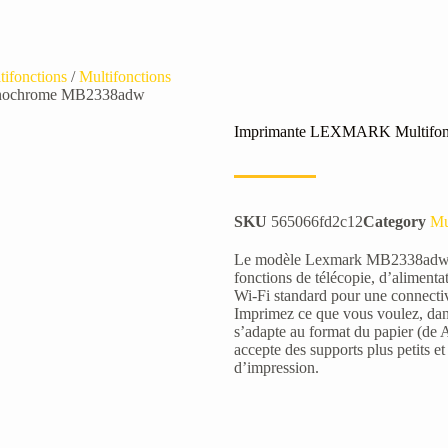
tifonctions
/
Multifonctions
onochrome MB2338adw
Imprimante LEXMARK Multifon
SKU
565066fd2c12
Category
Mu
Le modèle Lexmark MB2338adw im
fonctions de télécopie, d’aliment
Wi-Fi standard pour une connectivi
Imprimez ce que vous voulez, dans
s’adapte au format du papier (de A
accepte des supports plus petits et
d’impression.