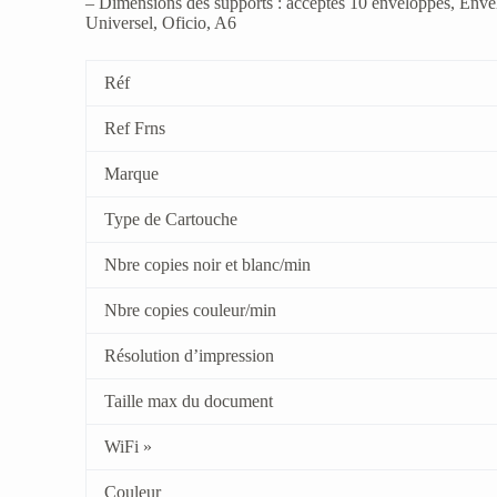
– Dimensions des supports : acceptés 10 enveloppes, Envel
Universel, Oficio, A6
Réf
Ref Frns
Marque
Type de Cartouche
Nbre copies noir et blanc/min
Nbre copies couleur/min
Résolution d’impression
Taille max du document
WiFi »
Couleur