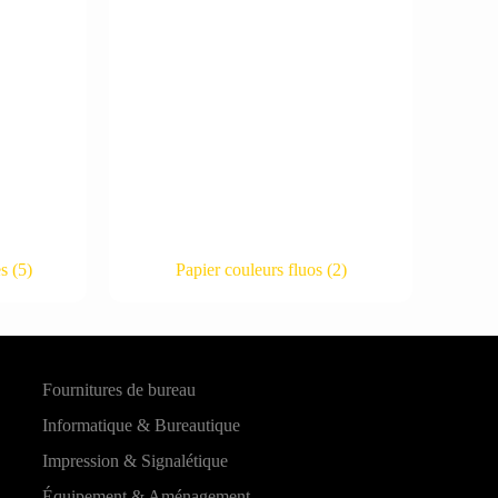
es
(5)
Papier couleurs fluos
(2)
Fournitures de bureau
Informatique & Bureautique
Impression & Signalétique
Équipement & Aménagement