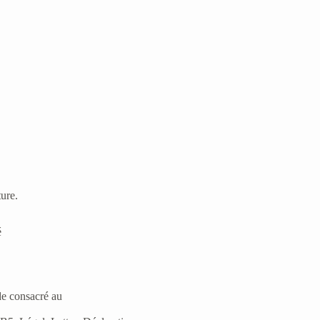
ure.
é
de consacré au