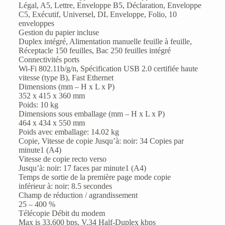
Légal, A5, Lettre, Enveloppe B5, Déclaration, Enveloppe
C5, Exécutif, Universel, DL Enveloppe, Folio, 10
enveloppes
Gestion du papier incluse
Duplex intégré, Alimentation manuelle feuille à feuille,
Réceptacle 150 feuilles, Bac 250 feuilles intégré
Connectivités ports
Wi-Fi 802.11b/g/n, Spécification USB 2.0 certifiée haute
vitesse (type B), Fast Ethernet
Dimensions (mm – H x L x P)
352 x 415 x 360 mm
Poids: 10 kg
Dimensions sous emballage (mm – H x L x P)
464 x 434 x 550 mm
Poids avec emballage: 14.02 kg
Copie, Vitesse de copie Jusqu’à: noir: 34 Copies par
minute1 (A4)
Vitesse de copie recto verso
Jusqu’à: noir: 17 faces par minute1 (A4)
Temps de sortie de la première page mode copie
inférieur à: noir: 8.5 secondes
Champ de réduction / agrandissement
25 – 400 %
Télécopie Débit du modem
Max is 33,600 bps, V.34 Half-Duplex kbps