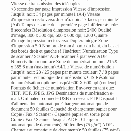
Vitesse de transmission des télécopies
<3 secondes par page Impression Vitesse d'impression
Jusqu'à: noir: 34 pages par minute1 (A4) Vitesse
d'impression recto verso Jusqu'à: noir: 17 faces par minute1
(A4) Temps de sortie de la première page Inférieur à: noir:
8 secondes Résolution d'impression noir: 2400 Qualité
d'image, 300 x 300 dpi, 600 x 600 dpi, 1200 Qualité
d'image Impression recto-verso Duplex Intégré Zone
d'impression 5.0 Nombre de mm à partir du haut, du bas et
des bords droit et gauche (à l'intérieur) Numérisation Type
de scanner / Scanner ADF Scanner à plat avec ADF
Numérisation monoface Zone de numérisation mm: 215.9
x 355.6 mm (maximum) A4/Ltr Vitesse de numérisation
Jusqu'à: noir: 23 / 25 pages par minute couleur: 7 / 8 pages
par minute Technologie de numérisation: CIS Résolution
de numérisation optique: jusqu'à 600 X 600 ppi (couleur)
Formats de fichier de numérisation Envoyer en tant que:
TIFF, PDF, JPEG, JPG Destinations de numérisation e-
mail, Ordinateur connecté USB ou réseau, FTP Dispositif
d'alimentation automatique Chargeur automatique de
document 50 feuilles Capacité de chargement papier pour
Copie / Fax / Scanner / Capacité papier en sortie pour
Copie / Fax / Scanner Jusqu'à: ADF - Chargeur
automatique de documents): 50 feuilles (75 g/m²) ADF -
Chargeur automatique de documents): 50 feuilles (75 g/m²)