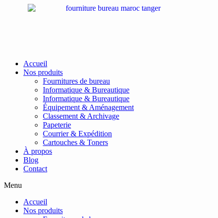
Passer
au
contenu
Accueil
Nos produits
Fournitures de bureau
Informatique & Bureautique
Informatique & Bureautique
Équipement & Aménagement
Classement & Archivage
Papeterie
Courrier & Expédition
Cartouches & Toners
À propos
Blog
Contact
Menu
Accueil
Nos produits