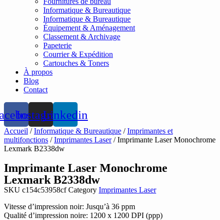
Fournitures de bureau
Informatique & Bureautique
Informatique & Bureautique
Équipement & Aménagement
Classement & Archivage
Papeterie
Courrier & Expédition
Cartouches & Toners
À propos
Blog
Contact
acebook
Instagram
Linkedin
Accueil
/
Informatique & Bureautique
/
Imprimantes et
multifonctions
/
Imprimantes Laser
/ Imprimante Laser Monochrome
Lexmark B2338dw
Imprimante Laser Monochrome
Lexmark B2338dw
SKU
c154c53958cf
Category
Imprimantes Laser
Vitesse d’impression noir: Jusqu’à 36 ppm
Qualité d’impression noire: 1200 x 1200 DPI (ppp)