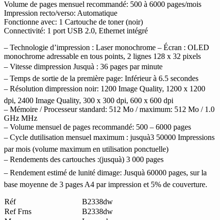
Volume de pages mensuel recommandé: 500 à 6000 pages/mois
Impression recto/verso: Automatique
Fonctionne avec: 1 Cartouche de toner (noir)
Connectivité: 1 port USB 2.0, Ethernet intégré
– Technologie d’impression : Laser monochrome – Écran : OLED
monochrome adressable en tous points, 2 lignes 128 x 32 pixels
– Vitesse dimpression Jusquà : 36 pages par minute
– Temps de sortie de la première page: Inférieur à 6.5 secondes
– Résolution dimpression noir: 1200 Image Quality, 1200 x 1200
dpi, 2400 Image Quality, 300 x 300 dpi, 600 x 600 dpi
– Mémoire / Processeur standard: 512 Mo / maximum: 512 Mo / 1.0
GHz MHz
– Volume mensuel de pages recommandé: 500 – 6000 pages
– Cycle dutilisation mensuel maximum : jusquà3 50000 Impressions
par mois (volume maximum en utilisation ponctuelle)
– Rendements des cartouches :(jusquà) 3 000 pages
– Rendement estimé de lunité dimage: Jusquà 60000 pages, sur la
base moyenne de 3 pages A4 par impression et 5% de couverture.
Réf
B2338dw
Ref Frns
B2338dw