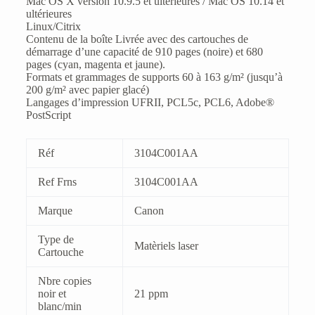
Mac OS X version 10.9.5 et ultérieures / Mac OS 10.14 et
ultérieures
Linux/Citrix
Contenu de la boîte Livrée avec des cartouches de
démarrage d’une capacité de 910 pages (noire) et 680
pages (cyan, magenta et jaune).
Formats et grammages de supports 60 à 163 g/m² (jusqu’à
200 g/m² avec papier glacé)
Langages d’impression UFRII, PCL5c, PCL6, Adobe®
PostScript
Réf
3104C001AA
Ref Frns
3104C001AA
Marque
Canon
Type de
Matèriels laser
Cartouche
Nbre copies
noir et
21 ppm
blanc/min