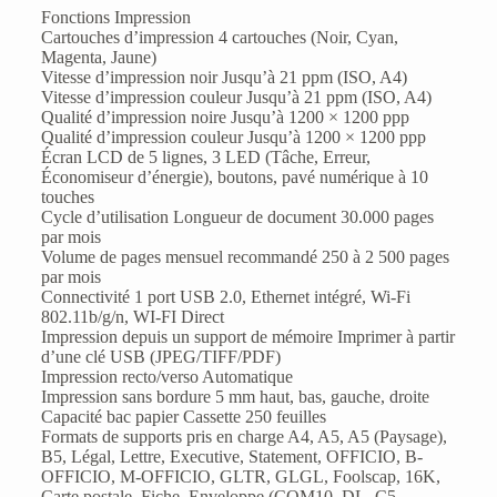
Fonctions Impression
Cartouches d’impression 4 cartouches (Noir, Cyan,
Magenta, Jaune)
Vitesse d’impression noir Jusqu’à 21 ppm (ISO, A4)
Vitesse d’impression couleur Jusqu’à 21 ppm (ISO, A4)
Qualité d’impression noire Jusqu’à 1200 × 1200 ppp
Qualité d’impression couleur Jusqu’à 1200 × 1200 ppp
Écran LCD de 5 lignes, 3 LED (Tâche, Erreur,
Économiseur d’énergie), boutons, pavé numérique à 10
touches
Cycle d’utilisation Longueur de document 30.000 pages
par mois
Volume de pages mensuel recommandé 250 à 2 500 pages
par mois
Connectivité 1 port USB 2.0, Ethernet intégré, Wi-Fi
802.11b/g/n, WI-FI Direct
Impression depuis un support de mémoire Imprimer à partir
d’une clé USB (JPEG/TIFF/PDF)
Impression recto/verso Automatique
Impression sans bordure 5 mm haut, bas, gauche, droite
Capacité bac papier Cassette 250 feuilles
Formats de supports pris en charge A4, A5, A5 (Paysage),
B5, Légal, Lettre, Executive, Statement, OFFICIO, B-
OFFICIO, M-OFFICIO, GLTR, GLGL, Foolscap, 16K,
Carte postale, Fiche, Enveloppe (COM10, DL, C5,