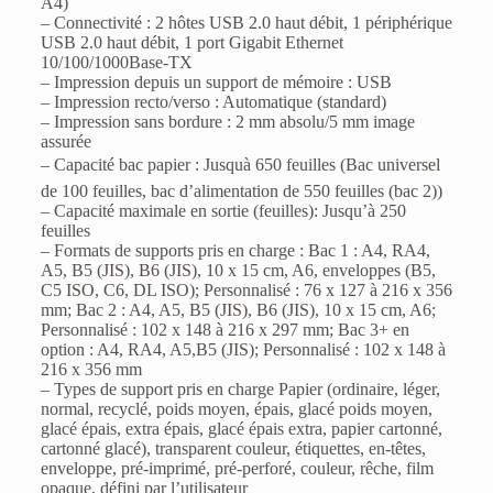
A4)
– Connectivité : 2 hôtes USB 2.0 haut débit, 1 périphérique
USB 2.0 haut débit, 1 port Gigabit Ethernet
10/100/1000Base-TX
– Impression depuis un support de mémoire : USB
– Impression recto/verso : Automatique (standard)
– Impression sans bordure : 2 mm absolu/5 mm image
assurée
– Capacité bac papier : Jusquà 650 feuilles (Bac universel
de 100 feuilles, bac d’alimentation de 550 feuilles (bac 2))
– Capacité maximale en sortie (feuilles): Jusqu’à 250
feuilles
– Formats de supports pris en charge : Bac 1 : A4, RA4,
A5, B5 (JIS), B6 (JIS), 10 x 15 cm, A6, enveloppes (B5,
C5 ISO, C6, DL ISO); Personnalisé : 76 x 127 à 216 x 356
mm; Bac 2 : A4, A5, B5 (JIS), B6 (JIS), 10 x 15 cm, A6;
Personnalisé : 102 x 148 à 216 x 297 mm; Bac 3+ en
option : A4, RA4, A5,B5 (JIS); Personnalisé : 102 x 148 à
216 x 356 mm
– Types de support pris en charge Papier (ordinaire, léger,
normal, recyclé, poids moyen, épais, glacé poids moyen,
glacé épais, extra épais, glacé épais extra, papier cartonné,
cartonné glacé), transparent couleur, étiquettes, en-têtes,
enveloppe, pré-imprimé, pré-perforé, couleur, rêche, film
opaque, défini par l’utilisateur