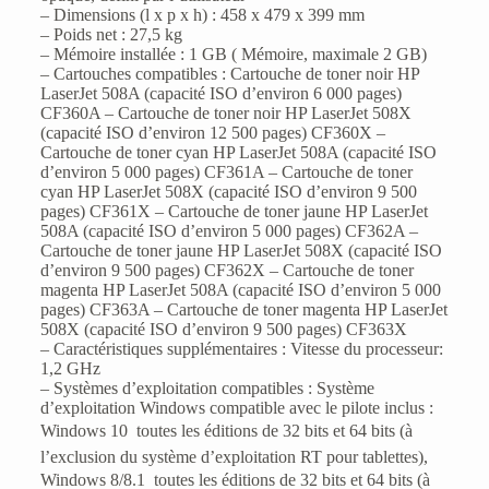
– Dimensions (l x p x h) : 458 x 479 x 399 mm
– Poids net : 27,5 kg
– Mémoire installée : 1 GB ( Mémoire, maximale 2 GB)
– Cartouches compatibles : Cartouche de toner noir HP
LaserJet 508A (capacité ISO d’environ 6 000 pages)
CF360A – Cartouche de toner noir HP LaserJet 508X
(capacité ISO d’environ 12 500 pages) CF360X –
Cartouche de toner cyan HP LaserJet 508A (capacité ISO
d’environ 5 000 pages) CF361A – Cartouche de toner
cyan HP LaserJet 508X (capacité ISO d’environ 9 500
pages) CF361X – Cartouche de toner jaune HP LaserJet
508A (capacité ISO d’environ 5 000 pages) CF362A –
Cartouche de toner jaune HP LaserJet 508X (capacité ISO
d’environ 9 500 pages) CF362X – Cartouche de toner
magenta HP LaserJet 508A (capacité ISO d’environ 5 000
pages) CF363A – Cartouche de toner magenta HP LaserJet
508X (capacité ISO d’environ 9 500 pages) CF363X
– Caractéristiques supplémentaires : Vitesse du processeur:
1,2 GHz
– Systèmes d’exploitation compatibles : Système
d’exploitation Windows compatible avec le pilote inclus :
Windows 10  toutes les éditions de 32 bits et 64 bits (à
l’exclusion du système d’exploitation RT pour tablettes),
Windows 8/8.1  toutes les éditions de 32 bits et 64 bits (à