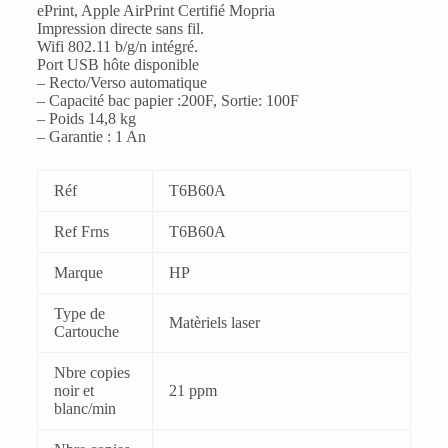
ePrint, Apple AirPrint Certifié Mopria
Impression directe sans fil.
Wifi 802.11 b/g/n intégré.
Port USB hôte disponible
– Recto/Verso automatique
– Capacité bac papier :200F, Sortie: 100F
– Poids 14,8 kg
– Garantie : 1 An
Réf
T6B60A
Ref Frns
T6B60A
Marque
HP
Type de
Matèriels laser
Cartouche
Nbre copies
noir et
21 ppm
blanc/min