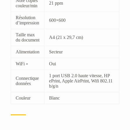
Nbre copies
21 ppm
couleur/min
Résolution
600×600
d’impression
Taille max
A4 (21 x 29,7 cm)
du document
Alimentation
Secteur
WiFi »
Oui
1 port USB 2.0 haute vitesse, HP
Connectique
ePrint, Apple AirPrint, Wifi 802.11
données
b/g/n
Couleur
Blanc