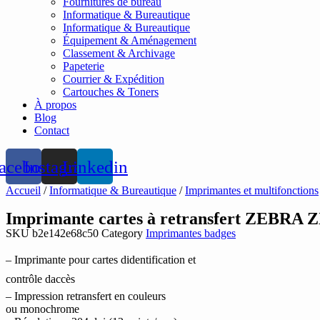
Fournitures de bureau
Informatique & Bureautique
Informatique & Bureautique
Équipement & Aménagement
Classement & Archivage
Papeterie
Courrier & Expédition
Cartouches & Toners
À propos
Blog
Contact
acebook
Instagram
Linkedin
Accueil
/
Informatique & Bureautique
/
Imprimantes et multifonctions
Imprimante cartes à retransfert ZEBRA Z
SKU
b2e142e68c50
Category
Imprimantes badges
– Imprimante pour cartes didentification et
contrôle daccès
– Impression retransfert en couleurs
ou monochrome