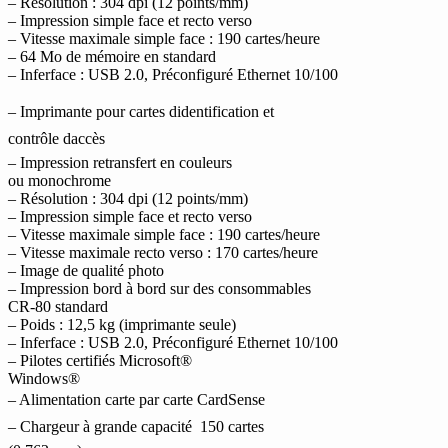
– Résolution : 304 dpi (12 points/mm)
– Impression simple face et recto verso
– Vitesse maximale simple face : 190 cartes/heure
– 64 Mo de mémoire en standard
– Inferface : USB 2.0, Préconfiguré Ethernet 10/100
– Imprimante pour cartes didentification et
contrôle daccès
– Impression retransfert en couleurs
ou monochrome
– Résolution : 304 dpi (12 points/mm)
– Impression simple face et recto verso
– Vitesse maximale simple face : 190 cartes/heure
– Vitesse maximale recto verso : 170 cartes/heure
– Image de qualité photo
– Impression bord à bord sur des consommables
CR-80 standard
– Poids : 12,5 kg (imprimante seule)
– Inferface : USB 2.0, Préconfiguré Ethernet 10/100
– Pilotes certifiés Microsoft®
Windows®
– Alimentation carte par carte CardSense
– Chargeur à grande capacité  150 cartes