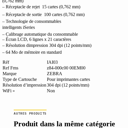
(0,762 mm)
– Réceptacle de rejet  15 cartes (0,762 mm)
– Réceptacle de sortie  100 cartes (0,762 mm)
– Technologie de consommables
intelligents iSeries
– Calibrage automatique du consommable
– Écran LCD, 6 lignes x 21 caractères
– Résolution dimpression 304 dpi (12 points/mm)
– 64 Mo de mémoire en standard
Réf
IAI03
Ref Frns
z84-000c00 00EM00
Marque
ZEBRA
Type de Cartouche
Pour imprimantes cartes
Résolution d’impression
304 dpi (12 points/mm)
WiFi »
Non
AUTRES PRODUITS
Produit dans la même catégorie