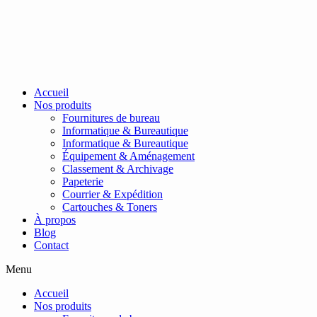
Passer
au
contenu
Accueil
Nos produits
Fournitures de bureau
Informatique & Bureautique
Informatique & Bureautique
Équipement & Aménagement
Classement & Archivage
Papeterie
Courrier & Expédition
Cartouches & Toners
À propos
Blog
Contact
Menu
Accueil
Nos produits