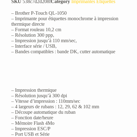
SKU
538c7d2d208f
Category
Imprimantes Étiquettes
– Brother P-Touch QL-1050
– Imprimante pour étiquettes monochrome à impression
thermique directe
– Format rouleau 10,2 cm
– Résolution 300 ppp,
– Impression jusqu’à 110 mm/sec,
– Interface série / USB,
– Bandes compatibles : bande DK, cutter automatique
– Impression thermique
– Résolution jusqu’à 300 dpi
– Vitesse d’impression : 110mm/sec
– 4 largeurs de rubans : 12, 29, 62 & 102 mm
– Découpe automatique du ruban
– Fonction date/heure
– Mémoire Flash 4Mo
– Impression ESC/P
– Port USB et Série